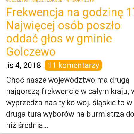
GOLCZEWO
/
MIĘDZYZDROJE
/
WYBORY 2018
Frekwencja na godzinę 1
Najwięcej osób poszło
oddać głos w gminie
Golczewo
lis 4, 2018
11 komentarzy
Choć nasze województwo ma drugą
najgorszą frekwencję w całym kraju,
wyprzedza nas tylko woj. śląskie to w
druga tura wyborów na burmistrza d
niż średnia...