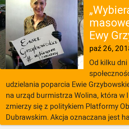
„Wybier
masoweg
Ewy Grzy
paź 26, 201
Od kilku dni
społecznoś
udzielania poparcia Ewie Grzybowskie
na urząd burmistrza Wolina, która w 
zmierzy się z politykiem Platformy 
Dubrawskim. Akcja oznaczana jest h