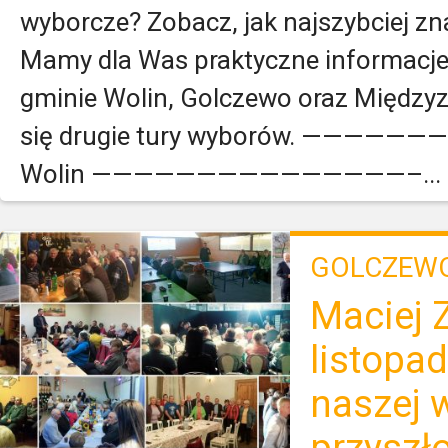
wyborcze? Zobacz, jak najszybciej z
Mamy dla Was praktyczne informacje
gminie Wolin, Golczewo oraz Międzyz
się drugie tury wyborów. ———
Wolin ———————————————–...
GOLCZEW
Maciej Z
listopa
naszej 