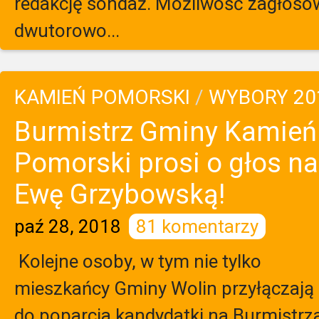
redakcję sondaż. Możliwość zagłoso
dwutorowo...
KAMIEŃ POMORSKI
/
WYBORY 20
Burmistrz Gminy Kamień
Pomorski prosi o głos na
Ewę Grzybowską!
paź 28, 2018
81 komentarzy
Kolejne osoby, w tym nie tylko
mieszkańcy Gminy Wolin przyłączają 
do poparcia kandydatki na Burmistrz