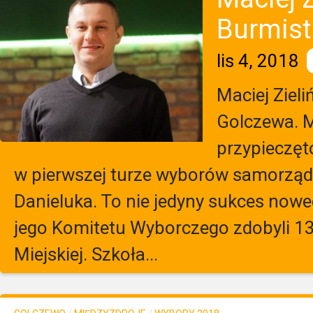
Burmist
lis 4, 2018
Maciej Ziel
Golczewa. M
przypieczęt
w pierwszej turze wyborów samorzą
Danieluka. To nie jedyny sukces nowe
jego Komitetu Wyborczego zdobyli 13
Miejskiej. Szkoła...