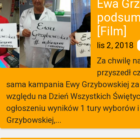
Ewa Gr
podsum
[Film]
lis 2, 2018
Za chwilę n
przyszedł 
sama kampania Ewy Grzybowskiej zak
względu na Dzień Wszystkich Świętyc
ogłoszeniu wyników 1 tury wyborów 
Grzybowskiej,...