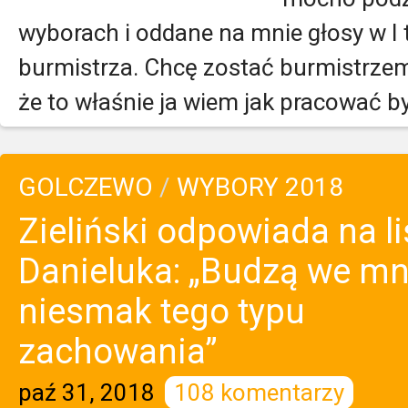
wyborach i oddane na mnie głosy w I
burmistrza. Chcę zostać burmistrz
że to właśnie ja wiem jak pracować by.
GOLCZEWO
/
WYBORY 2018
Zieliński odpowiada na li
Danieluka: „Budzą we mn
niesmak tego typu
zachowania”
paź 31, 2018
108 komentarzy