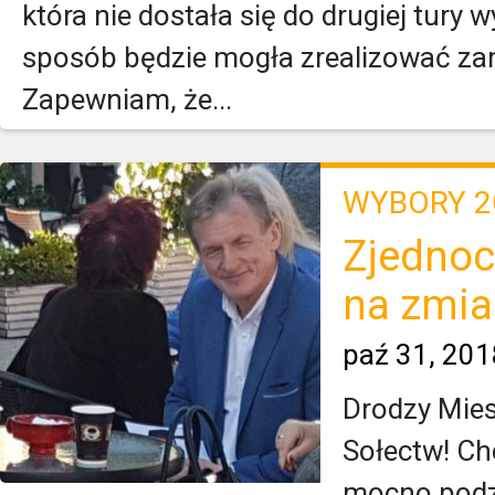
która nie dostała się do drugiej tury
sposób będzie mogła zrealizować z
Zapewniam, że...
WYBORY 2
Zjedno
na zmia
paź 31, 201
Drodzy Mies
Sołectw! C
mocno podz