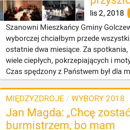
przyszło
lis 2, 2018
Szanowni Mieszkańcy Gminy Golczew
wyborczej chciałbym przede wszyst
ostatnie dwa miesiące. Za spotkania
wiele ciepłych, pokrzepiających i mot
Czas spędzony z Państwem był dla mn
MIĘDZYZDROJE
/
WYBORY 2018
Jan Magda: „Chcę zosta
burmistrzem, bo mam