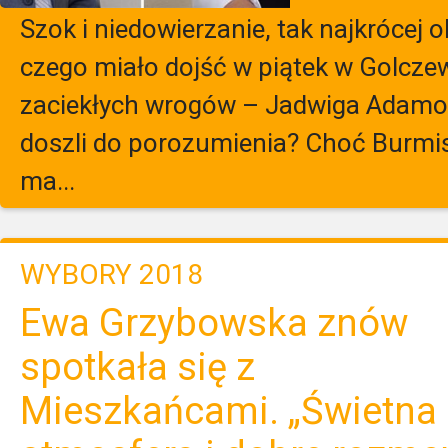
Szok i niedowierzanie, tak najkrócej 
czego miało dojść w piątek w Golcze
zaciekłych wrogów – Jadwiga Adamow
doszli do porozumienia? Choć Burmis
ma...
WYBORY 2018
Ewa Grzybowska znów
spotkała się z
Mieszkańcami. „Świetna