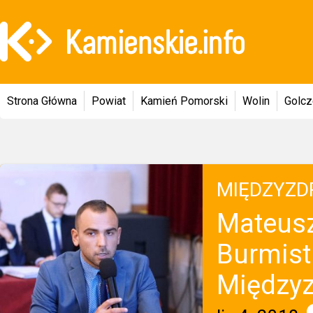
Strona Główna
Powiat
Kamień Pomorski
Wolin
Golc
MIĘDZYZD
Mateus
Burmis
Międzyz