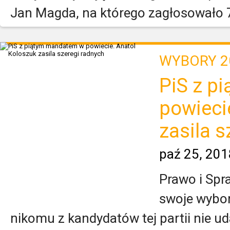
Jan Magda, na którego zagłosowało 7
WYBORY 2
PiS z p
powieci
zasila s
paź 25, 201
Prawo i Sp
swoje wybo
nikomu z kandydatów tej partii nie ud