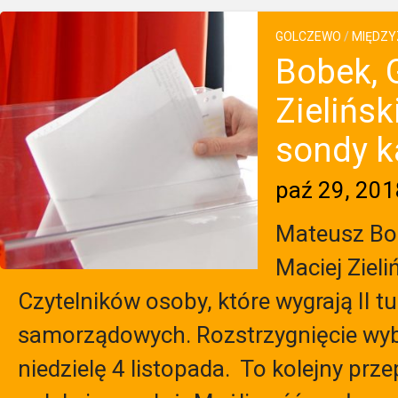
GOLCZEWO
/
MIĘDZY
Bobek, 
Zielińs
sondy k
paź 29, 201
Mateusz Bo
Maciej Zieli
Czytelników osoby, które wygrają II 
samorządowych. Rozstrzygnięcie wy
niedzielę 4 listopada. To kolejny pr