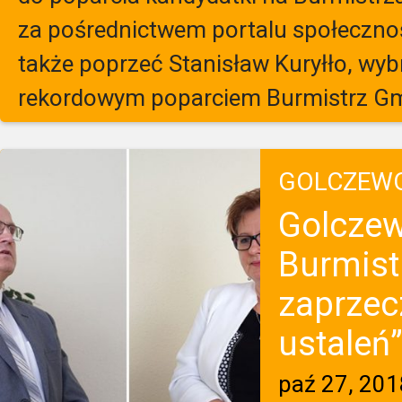
za pośrednictwem portalu społeczno
także poprzeć Stanisław Kuryłło, wyb
rekordowym poparciem Burmistrz Gm
GOLCZEW
Golczew
Burmist
zaprzec
ustaleń
paź 27, 201