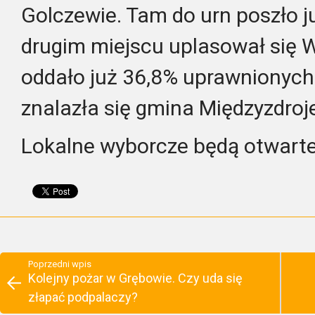
Golczewie. Tam do urn poszło 
drugim miejscu uplasował się W
oddało już 36,8% uprawnionych
znalazła się gmina Międzyzdroj
Lokalne wyborcze będą otwarte
Poprzedni wpis
Kolejny pożar w Grębowie. Czy uda się
złapać podpalaczy?