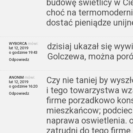
budowę świetlicy w Ci
choć na termomoderni
dostać pieniądze unijn
WYBORCA
mówi:
dzisiaj ukazał się wy
lut 12, 2019
o godzinie 19:43
Golczewa, można por
Odpowiedz
ANONIM
mówi:
Czy nie taniej by wys
lut 12, 2019
o godzinie 16:20
i tego towarzystwa wz
Odpowiedz
firme porzadkowo kon
mieszkańcow; podciecie
naprawa oswietlenia. on
zatrudni do tego firm