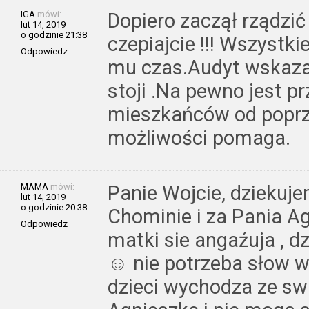
IGA
mówi:
Dopiero zaczął rządzić
lut 14, 2019
o godzinie 21:38
czepiajcie !!! Wszystki
Odpowiedz
mu czas.Audyt wskaza
stoji .Na pewno jest p
mieszkańców od poprz
możliwości pomaga.
MAMA
mówi:
Panie Wojcie, dziekuje
lut 14, 2019
o godzinie 20:38
Chominie i za Pania A
Odpowiedz
matki sie angaźuja , dz
☺ nie potrzeba słow w
dzieci wychodza ze swie