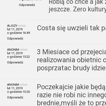
Robią co chce a jak
Odpowiedz
jeszcze. Zero kultur
ALOIZY
mówi:
Costa się uwzieli tak p
lut 11, 2019
o godzinie 16:49
Odpowiedz
ANONIM
mówi:
3 Miesiace od przejeci
lut 11, 2019
o godzinie 15:22
realizowania obietnic 
Odpowiedz
posprzatac brudy idzie
ANONIM
mówi:
Poczekajcie jakie będą
lut 11, 2019
o godzinie 13:26
razie nie robi nic inne
Odpowiedz
brednie,myśli że to p