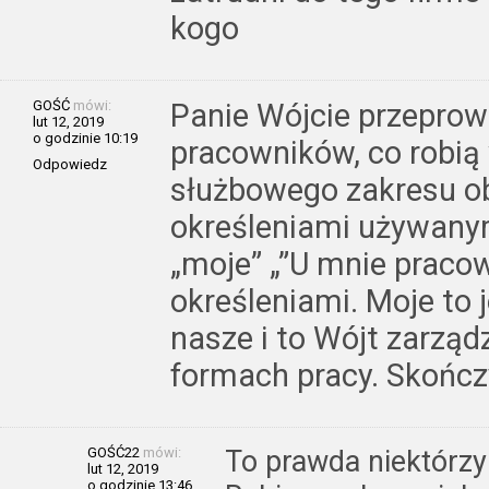
kogo
GOŚĆ
mówi:
Panie Wójcie przeprow
lut 12, 2019
o godzinie 10:19
pracowników, co robią
Odpowiedz
służbowego zakresu ob
określeniami używany
„moje” „”U mnie praco
określeniami. Moje to 
nasze i to Wójt zarząd
formach pracy. Skończ
GOŚĆ22
mówi:
To prawda niektórzy
lut 12, 2019
o godzinie 13:46