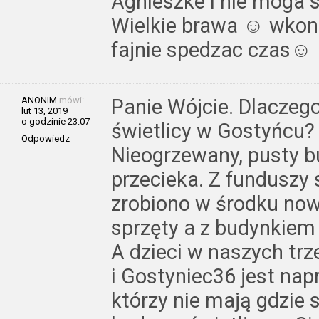
Agnieszke i nie moga s
Wielkie brawa ☺ wkon
fajnie spedzac czas☺
ANONIM
mówi:
Panie Wójcie. Dlaczeg
lut 13, 2019
o godzinie 23:07
świetlicy w Gostyńcu? 
Odpowiedz
Nieogrzewany, pusty b
przecieka. Z funduszy s
zrobiono w środku now
sprzęty a z budynkiem 
A dzieci w naszych tr
i Gostyniec36 jest na
którzy nie mają gdzie 