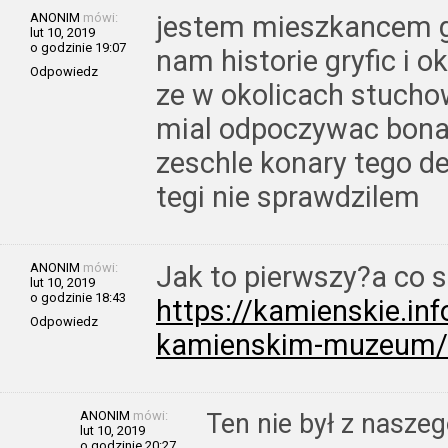
ANONIM
mówi:
jestem mieszkancem gr
lut 10, 2019
o godzinie 19:07
nam historie gryfic i 
Odpowiedz
ze w okolicach stucho
mial odpoczywac bona
zeschle konary tego de
tegi nie sprawdzilem
ANONIM
mówi:
Jak to pierwszy?a co s
lut 10, 2019
o godzinie 18:43
https://kamienskie.inf
Odpowiedz
kamienskim-muzeum/
ANONIM
mówi:
Ten nie był z naszeg
lut 10, 2019
o godzinie 20:27