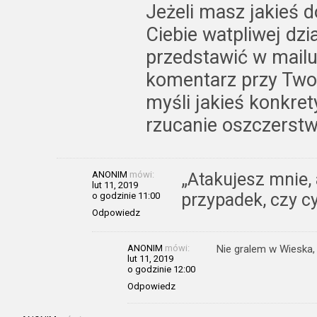
Jeżeli masz jakieś 
Ciebie watpliwej dzi
przedstawić w mailu
komentarz przy Two
myśli jakieś konkre
rzucanie oszczerst
ANONIM
mówi:
„Atakujesz mnie, 
lut 11, 2019
przypadek, czy cy
o godzinie 11:00
Odpowiedz
ANONIM
mówi:
Nie gralem w Wieska, 
lut 11, 2019
o godzinie 12:00
Odpowiedz