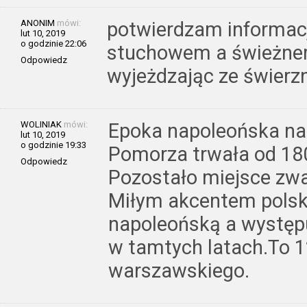
ANONIM
mówi:
potwierdzam informacj
lut 10, 2019
o godzinie 22:06
stuchowem a świeżnem
Odpowiedz
wyjeżdzając ze świerz
WOLINIAK
mówi:
Epoka napoleońska na 
lut 10, 2019
o godzinie 19:33
Pomorza trwała od 18
Odpowiedz
Pozostało miejsce z
Miłym akcentem polsk
napoleońską a występ
w tamtych latach.To 1
warszawskiego.