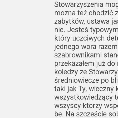
Stowarzyszenia mog
mozna też chodzić 
zabytków, ustawa ja
nie. Jesteś typowy
który uczciwych de
jednego wora razem
szabrownikami stano
przekazałem już do
koledzy ze Stowarzys
średniowiecze po bl
taki jak Ty, wieczny 
wszystkowiedzący te
wszyscy ktorzy wsp
be. Na szczeście so