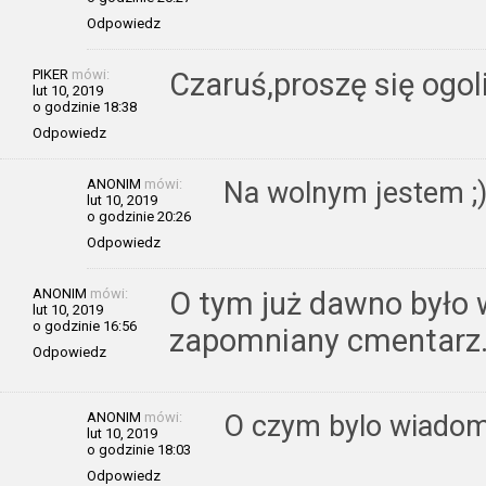
Odpowiedz
PIKER
mówi:
Czaruś,proszę się ogol
lut 10, 2019
o godzinie 18:38
Odpowiedz
ANONIM
mówi:
Na wolnym jestem ;
lut 10, 2019
o godzinie 20:26
Odpowiedz
ANONIM
mówi:
O tym już dawno było 
lut 10, 2019
o godzinie 16:56
zapomniany cmentarz
Odpowiedz
ANONIM
mówi:
O czym bylo wiado
lut 10, 2019
o godzinie 18:03
Odpowiedz