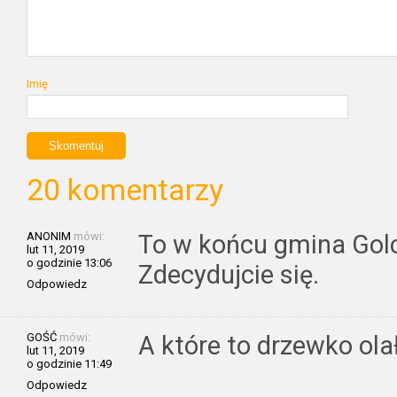
Imię
20 komentarzy
ANONIM
mówi:
To w końcu gmina Gol
lut 11, 2019
o godzinie 13:06
Zdecydujcie się.
Odpowiedz
GOŚĆ
mówi:
A które to drzewko ola
lut 11, 2019
o godzinie 11:49
Odpowiedz