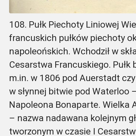
108. Pułk Piechoty Liniowej Wiel
francuskich pułków piechoty o
napoleońskich. Wchodził w skła
Cesarstwa Francuskiego. Pułk b
m.in. w 1806 pod Auerstadt cz
w słynnej bitwie pod Waterloo –
Napoleona Bonaparte. Wielka A
– nazwa nadawana kolejnym g
tworzonym w czasie I Cesarstw