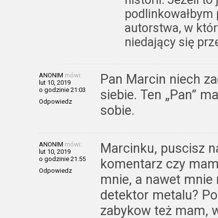
podlinkowałbym 
autorstwa, w któr
niedający się prz
ANONIM
mówi:
Pan Marcin niech z
lut 10, 2019
o godzinie 21:03
siebie. Ten „Pan” m
Odpowiedz
sobie.
ANONIM
mówi:
Marcinku, puscisz 
lut 10, 2019
o godzinie 21:55
komentarz czy mam 
Odpowiedz
mnie, a nawet mnie 
detektor metalu? P
zabykow też mam, w