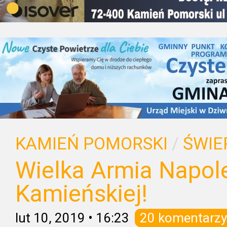
KAMIEŃ POMORSKI
/
ŚWIE
Wielka Armia Napol
Kamieńskiej!
lut 10, 2019
•
16:23
20 komentarzy