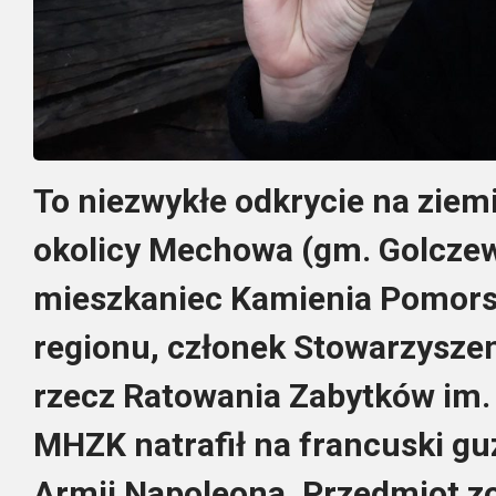
To niezwykłe odkrycie na zie
okolicy Mechowa (gm. Golczew
mieszkaniec Kamienia Pomorski
regionu, członek Stowarzysze
rzecz Ratowania Zabytków im. 
MHZK
natrafił na francuski gu
Armii Napoleona. Przedmiot z