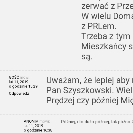
zerwać z Prz
W wielu Doma
z PRLem.
Trzeba z tym
Mieszkańcy s
są.
GOŚĆ
mówi:
Uważam, że lepiej aby 
lut 11, 2019
o godzinie 15:29
Pan Szyszkowski. Wiel
Odpowiedz
Prędzej czy później Mi
ANONIM
mówi:
Później, i to dużo później, tak późno
lut 11, 2019
o godzinie 16:38