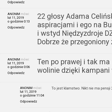
Odpowiedz
ANONIM
mówi:
22 głosy Adama Celińs
lut 11, 2019
o godzinie 0:13
aspiracjami i ego na Bu
Odpowiedz
i wstyd Niędzyzdroje D
Dobrze że przegoniony
ANONIM
mówi:
Ten po prawej i tak ma
lut 11, 2019
o godzinie 0:06
wolinie dzięki kampani
Odpowiedz
ANONIM
mówi:
To jest klamstwo. Nikt nie ma pensji 
lut 11, 2019
o godzinie 11:04
Odpowiedz