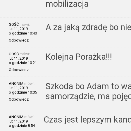
mobilizacja
GOŚĆ
mówi:
A za jaką zdradę bo n
lut 11, 2019
o godzinie 10:40
Odpowiedz
GOŚĆ
mówi:
Kolejna Porażka!!!
lut 11, 2019
o godzinie 10:21
Odpowiedz
ANONIM
mówi:
Szkoda bo Adam to wa
lut 11, 2019
o godzinie 10:05
samorządzie, ma pojęcie
Odpowiedz
ANONIM
mówi:
Czas jest lepszym kan
lut 11, 2019
o godzinie 8:54