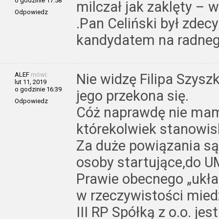
o godzinie 17:58
milczał jak zaklęty – 
Odpowiedz
.Pan Celiński był zde
kandydatem na radneg
ALEF
mówi:
Nie widzę Filipa Szysz
lut 11, 2019
o godzinie 16:39
jego przekona się.
Odpowiedz
Cóż naprawdę nie ma
którekolwiek stanowis
Za duże powiązania są 
osoby startujące,do U
Prawie obecnego „układ
w rzeczywistości mied
III RP Spółką z o.o. je