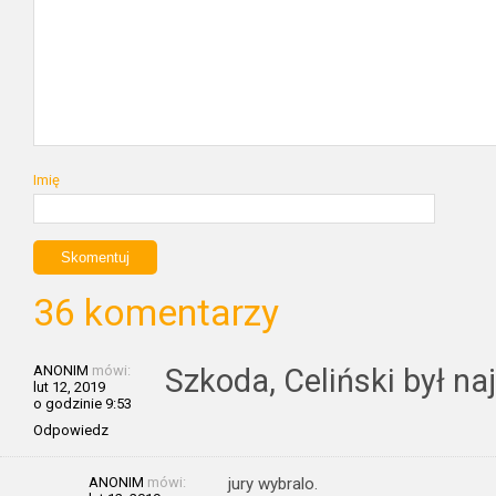
Imię
36 komentarzy
ANONIM
mówi:
Szkoda, Celiński był na
lut 12, 2019
o godzinie 9:53
Odpowiedz
ANONIM
mówi:
jury wybralo.