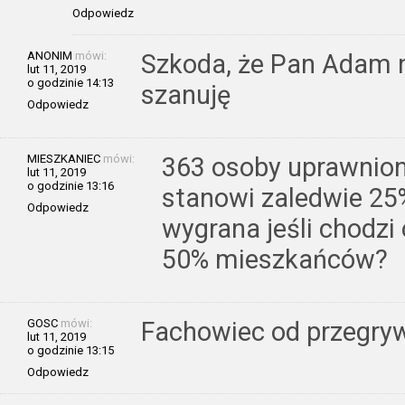
Odpowiedz
ANONIM
mówi:
Szkoda, że Pan Adam n
lut 11, 2019
o godzinie 14:13
szanuję
Odpowiedz
MIESZKANIEC
mówi:
363 osoby uprawnion
lut 11, 2019
o godzinie 13:16
stanowi zaledwie 2
Odpowiedz
wygrana jeśli chodzi
50% mieszkańców?
GOSC
mówi:
Fachowiec od przegry
lut 11, 2019
o godzinie 13:15
Odpowiedz