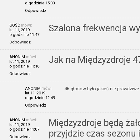
o godzinie 15:33
Odpowiedz
GOŚĆ
mówi:
Szalona frekwencja wy
lut 11, 2019
o godzinie 11:47
Odpowiedz
ANONIM
mówi:
Jak na Międzyzdroje 4
lut 11, 2019
o godzinie 11:16
Odpowiedz
ANONIM
mówi:
46 głosów było jakieś nie prawdziwe
lut 11, 2019
o godzinie 12:49
Odpowiedz
ANONIM
mówi:
Międzyzdroje będą żał
lut 11, 2019
o godzinie 11:07
przyjdzie czas sezonu 
Odpowiedz