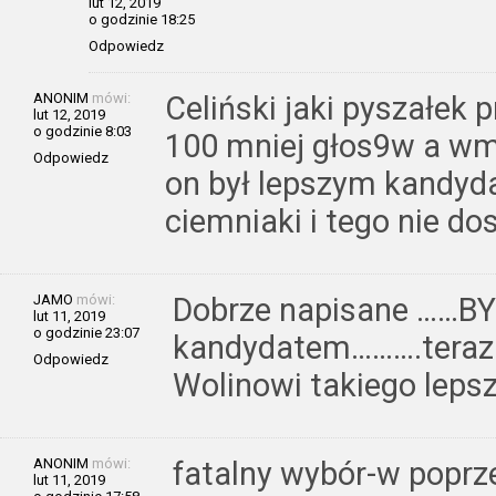
lut 12, 2019
o godzinie 18:25
Odpowiedz
ANONIM
mówi:
Celiński jaki pyszałek 
lut 12, 2019
o godzinie 8:03
100 mniej głos9w a w
Odpowiedz
on był lepszym kandyd
ciemniaki i tego nie dos
JAMO
mówi:
Dobrze napisane ……BY
lut 11, 2019
o godzinie 23:07
kandydatem……….teraz t
Odpowiedz
Wolinowi takiego lepsz
ANONIM
mówi:
fatalny wybór-w poprze
lut 11, 2019