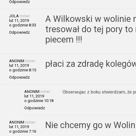
Odpowiedz
JOLA
mówi:
A Wilkowski w wolinie
lut 11, 2019
o godzinie 8:33
tresował do tej pory to
Odpowiedz
piecem !!!
ANONIM
mówi:
płaci za zdradę kolegów
lut 11, 2019
o godzinie 8:15
Odpowiedz
ANONIM
mówi:
Obserwujac z boku stwierdzam, że pr
lut 11, 2019
o godzinie 10:18
Odpowiedz
ANONIM
mówi:
Nie chcemy go w Wolini
lut 11, 2019
o godzinie 7:16