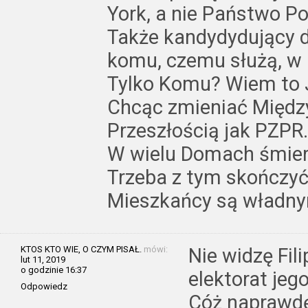
York, a nie Państwo Po
Także kandydydujący d
komu, czemu służą, w 
Tylko Komu? Wiem to 
Chcąc zmieniać Między
Przeszłością jak PZPR
W wielu Domach śmier
Trzeba z tym skończyć
Mieszkańcy są władnym
KTOS KTO WIE, O CZYM PISAŁ.
mówi:
Nie widzę Fi
lut 11, 2019
o godzinie 16:37
elektorat jeg
Odpowiedz
Cóż naprawd