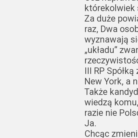
którekolwiek
Za duże powią
raz, Dwa osob
wyznawają si
„układu” zwan
rzeczywistoś
III RP Spółką 
New York, a n
Także kandyd
wiedzą komu,
razie nie Pol
Ja.
Chcąc zmieni