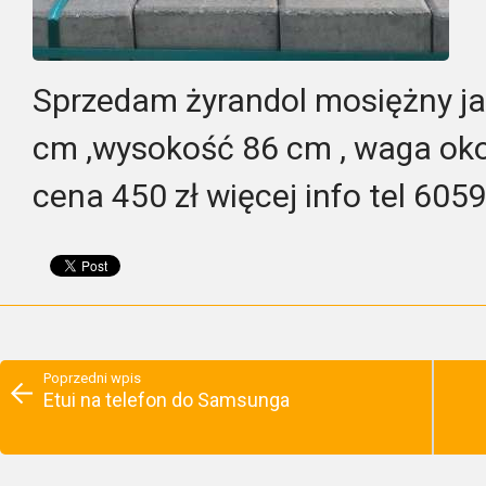
Sprzedam żyrandol mosiężny jak
cm ,wysokość 86 cm , waga oko
cena 450 zł więcej info tel 60
Poprzedni wpis
Etui na telefon do Samsunga