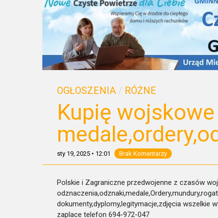
OGŁOSZENIA
/
RÓŻNE
Kupię wojskowe
medale,ordery,o
sty 19, 2025
•
12:01
Brak Komentarzy
Polskie i Zagraniczne przedwojenne z czasów woj
odznaczenia,odznaki,medale,
Ordery,mundury,rogat
dokumenty,dyplomy,legitymacje,
zdjęcia wszelkie 
zaplace telefon 694-972-047