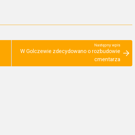
Następny wpis
W Golczewie zdecydowano o rozbudowie
cmentarza