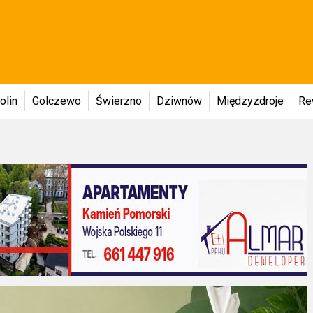
olin
Golczewo
Świerzno
Dziwnów
Międzyzdroje
Re