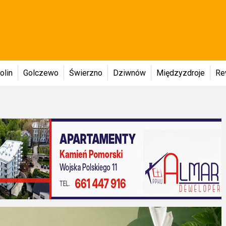
olin
Golczewo
Świerzno
Dziwnów
Międzyzdroje
Re