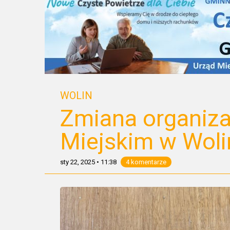
WOLIN
Zmiana organiza
Miejskim w Woli
sty 22, 2025
•
11:38
4 komentarze