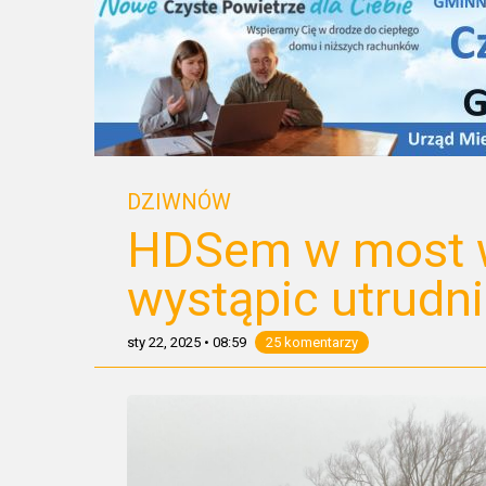
DZIWNÓW
HDSem w most 
wystąpic utrudn
sty 22, 2025
•
08:59
25 komentarzy