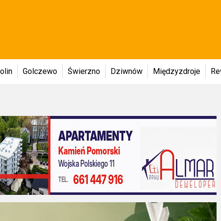
olin
Golczewo
Świerzno
Dziwnów
Międzyzdroje
Re