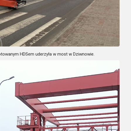
zamotowanym HDSem uderzyła w most w Dziwnowie.