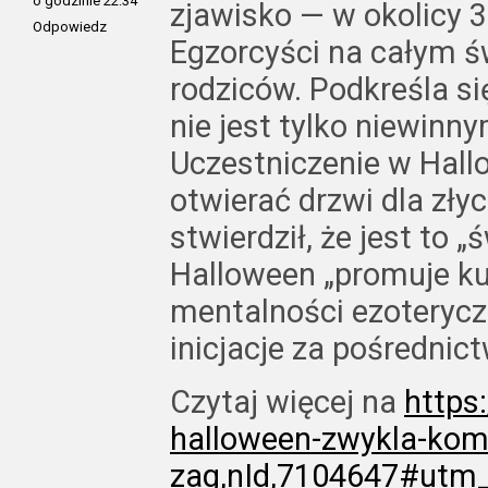
o godzinie 22:34
zjawisko — w okolicy 3
Odpowiedz
Egzorcyści na całym ś
rodziców. Podkreśla s
nie jest tylko niewin
Uczestniczenie w Hall
otwierać drzwi dla zły
stwierdził, że jest to 
Halloween „promuje ku
mentalności ezoteryczn
inicjacje za pośredni
Czytaj więcej na
https
halloween-zwykla-kom
zag,nId,7104647#ut