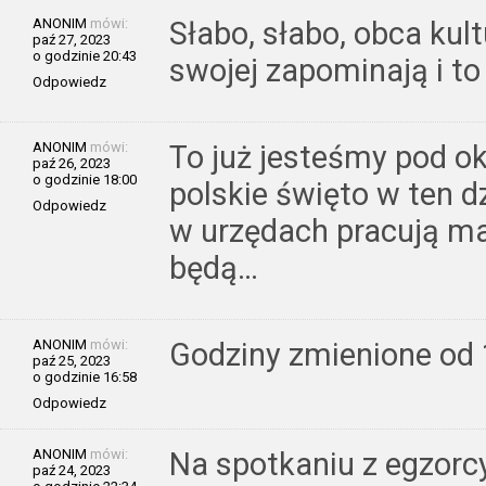
ANONIM
mówi:
Słabo, słabo, obca kul
paź 27, 2023
o godzinie 20:43
swojej zapominają i to
Odpowiedz
ANONIM
mówi:
To już jesteśmy pod o
paź 26, 2023
o godzinie 18:00
polskie święto w ten dz
Odpowiedz
w urzędach pracują mat
będą…
ANONIM
mówi:
Godziny zmienione od 
paź 25, 2023
o godzinie 16:58
Odpowiedz
ANONIM
mówi:
Na spotkaniu z egzor
paź 24, 2023