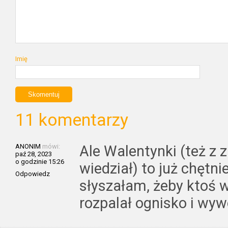
Imię
11 komentarzy
ANONIM
mówi:
Ale Walentynki (też z 
paź 28, 2023
o godzinie 15:26
wiedział) to już chętni
Odpowiedz
słyszałam, żeby ktoś w
rozpalał ognisko i wyw