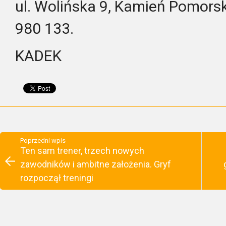
ul. Wolińska 9, Kamień Pomorski
980 133.
KADEK
Poprzedni wpis
Ten sam trener, trzech nowych
zawodników i ambitne założenia. Gryf
rozpoczął treningi