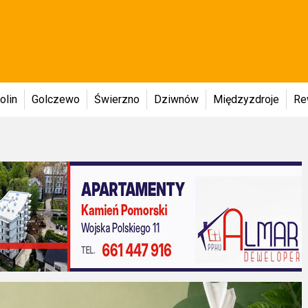
olin
Golczewo
Świerzno
Dziwnów
Międzyzdroje
Re