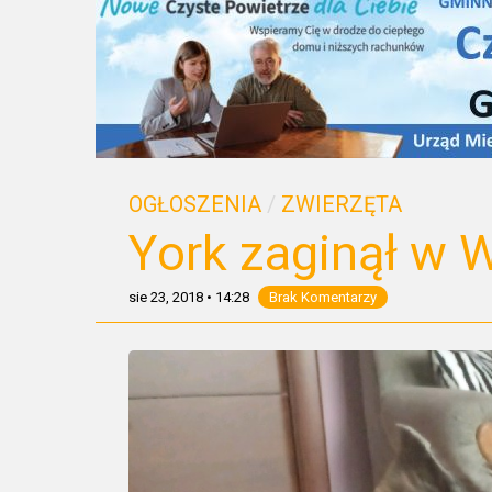
OGŁOSZENIA
/
ZWIERZĘTA
York zaginął w 
sie 23, 2018
•
14:28
Brak Komentarzy