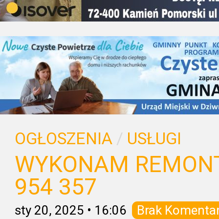
OGŁOSZENIA
/
USŁUGI
WYKONAM REMONT 
954 357
sty 20, 2025
•
16:06
Brak Komenta