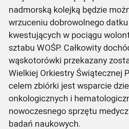
nadmorską kolejką będzie możn
wrzuceniu dobrowolnego datku
kwestujących w pociągu wolont
sztabu WOŚP. Całkowity dochód
wąskotorówki przekazany zostan
Wielkiej Orkiestry Świątecznej
celem zbiórki jest wsparcie dz
onkologicznych i hematologicz
nowoczesnego sprzętu medyczn
badań naukowych.