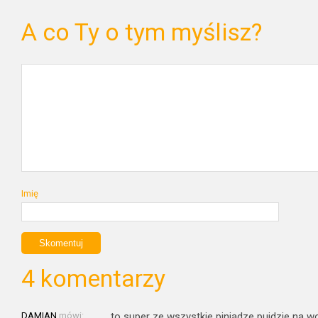
A co Ty o tym myślisz?
Imię
4 komentarzy
DAMIAN
mówi:
to super ze wszystkie piniądze pujdzie na w