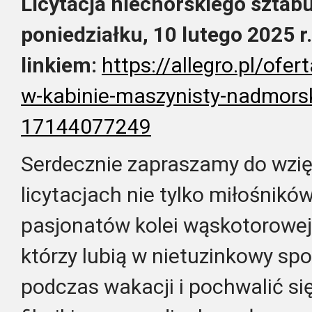
Licytacja niechorskiego szta
poniedziałku, 10 lutego 2025 r.
linkiem:
https://allegro.pl/ofe
w-kabinie-maszynisty-nadmorsk
17144077249
Serdecznie zapraszamy do wzię
licytacjach nie tylko miłośnikó
pasjonatów kolei wąskotorowej,
którzy lubią w nietuzinkowy sp
podczas wakacji i pochwalić 