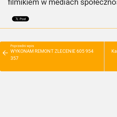
filmikiem w mediach społeczn
Poprzedni wpis
WYKONAM REMONT ZLECENIE 605 954
Ka
357