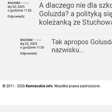
ANONIM
mówi:
A dlaczego nie dla szk
sty 20, 2025
o godzinie 11:02
Goluzda? a polityką si
Odpowiedz
koleżanką ze Stuchow
ANONIM
mówi:
Tak apropos Golusda
sty 22, 2025
o godzinie 11:30
nazwisku…
Odpowiedz
© 2011 - 2026
Kamienskie.info
. Wszelkie prawa zastrzeżone.