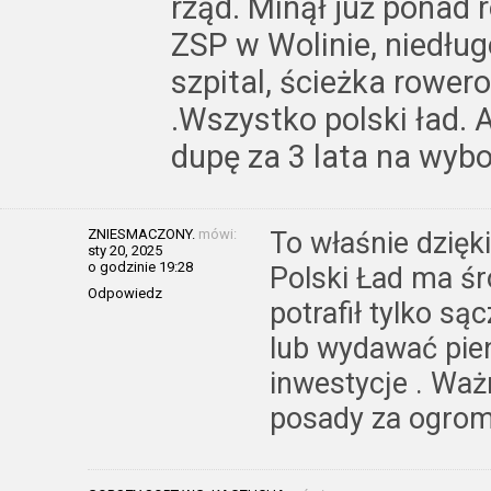
rząd. Minął już ponad
ZSP w Wolinie, niedłu
szpital, ścieżka rower
.Wszystko polski ład. 
dupę za 3 lata na wybo
ZNIESMACZONY.
mówi:
To właśnie dzięk
sty 20, 2025
o godzinie 19:28
Polski Ład ma śro
Odpowiedz
potrafił tylko s
lub wydawać pien
inwestycje . Waż
posady za ogrom