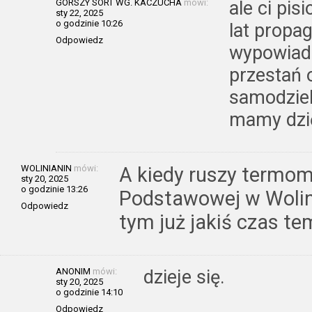
GORSZY SORT WG. KACZUCHA
mówi:
ale ci pis
sty 22, 2025
o godzinie 10:26
lat propag
Odpowiedz
wypowiada
przestań 
samodziel
mamy dzi
WOLINIANIN
mówi:
A kiedy ruszy termom
sty 20, 2025
o godzinie 13:26
Podstawowej w Woline
Odpowiedz
tym już jakiś czas temu
ANONIM
mówi:
dzieje się.
sty 20, 2025
o godzinie 14:10
Odpowiedz