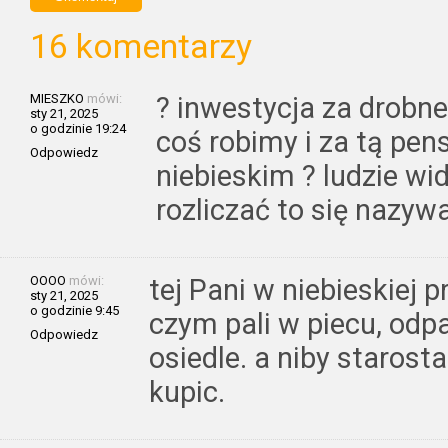
16 komentarzy
MIESZKO
mówi:
? inwestycja za drobne
sty 21, 2025
o godzinie 19:24
coś robimy i za tą pens
Odpowiedz
niebieskim ? ludzie wi
rozliczać to się nazy
OOOO
mówi:
tej Pani w niebieskiej p
sty 21, 2025
o godzinie 9:45
czym pali w piecu, odpa
Odpowiedz
osiedle. a niby staros
kupic.