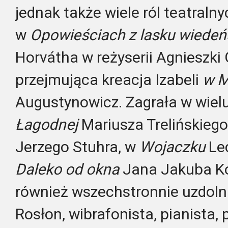
jednak także wiele ról teatralny
w
Opowieściach z lasku wiedeń
Horvátha w reżyserii Agnieszki G
przejmująca kreacja Izabeli
w M
Augustynowicz. Zagrała w wielu
Łagodnej
Mariusza Trelińskiego
Jerzego Stuhra, w
Wojaczku
Le
Daleko od okna
Jana Jakuba Ko
również wszechstronnie uzdol
Rosłon, wibrafonista, pianista, 