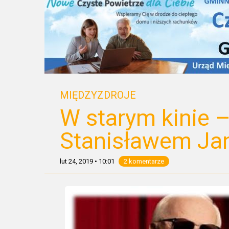
MIĘDZYZDROJE
W starym kinie –
Stanisławem Ja
lut 24, 2019
•
10:01
2 komentarze