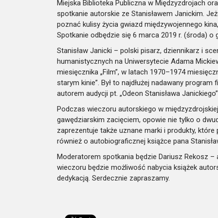
Miejska Biblioteka Publiczna w Międzyzdrojach or
spotkanie autorskie ze Stanisławem Janickim. Je
poznać kulisy życia gwiazd międzywojennego kina,
Spotkanie odbędzie się 6 marca 2019 r. (środa) o g
Stanisław Janicki – polski pisarz, dziennikarz i sce
humanistycznych na Uniwersytecie Adama Mickiew
miesięcznika „Film”, w latach 1970–1974 miesięcz
starym kinie”. Był to najdłużej nadawany program fi
autorem audycji pt. „Odeon Stanisława Janickiego
Podczas wieczoru autorskiego w międzyzdrojskiej
gawędziarskim zacięciem, opowie nie tylko o dwu
zaprezentuje także uznane marki i produkty, które
również o autobiograficznej książce pana Stanis
Moderatorem spotkania będzie Dariusz Rekosz – au
wieczoru będzie możliwość nabycia książek autor
dedykacją. Serdecznie zapraszamy.