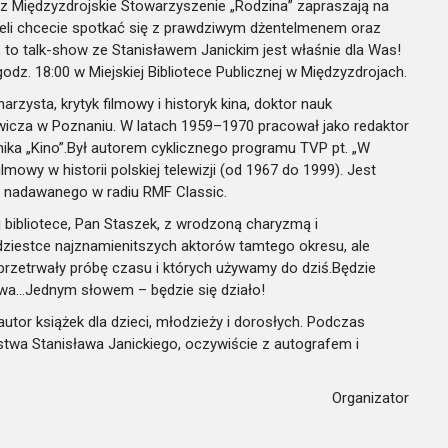
az Międzyzdrojskie Stowarzyszenie „Rodzina” zapraszają na
żeli chcecie spotkać się z prawdziwym dżentelmenem oraz
 to talk-show ze Stanisławem Janickim jest właśnie dla Was!
odz. 18:00 w Miejskiej Bibliotece Publicznej w Międzyzdrojach.
narzysta, krytyk filmowy i historyk kina, doktor nauk
icza w Poznaniu. W latach 1959–1970 pracował jako redaktor
nika „Kino”.Był autorem cyklicznego programu TVP pt. „W
lmowy w historii polskiej telewizji (od 1967 do 1999). Jest
” nadawanego w radiu RMF Classic.
 bibliotece, Pan Staszek, z wrodzoną charyzmą i
dziestce najznamienitszych aktorów tamtego okresu, ale
 przetrwały próbę czasu i których używamy do dziś.Będzie
ława…Jednym słowem – będzie się działo!
tor książek dla dzieci, młodzieży i dorosłych. Podczas
stwa Stanisława Janickiego, oczywiście z autografem i
Organizator