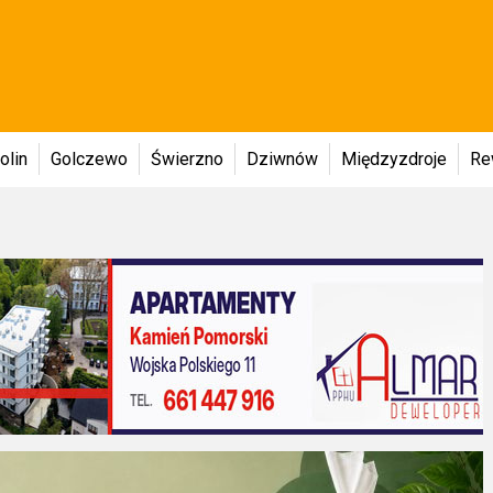
olin
Golczewo
Świerzno
Dziwnów
Międzyzdroje
Re