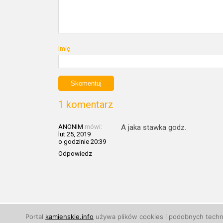
Imię
1 komentarz
ANONIM
mówi:
A jaka stawka godz.
lut 25, 2019
o godzinie 20:39
Odpowiedz
© 2011 - 2026
Kamienskie.info
. Wszelkie prawa zastr
Portal
kamienskie.info
używa plików cookies i podobnych techno