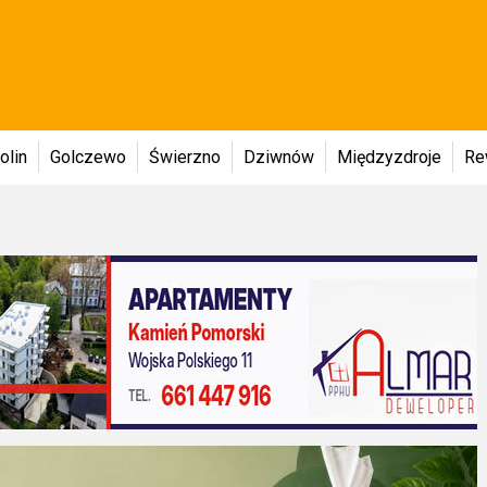
olin
Golczewo
Świerzno
Dziwnów
Międzyzdroje
Re