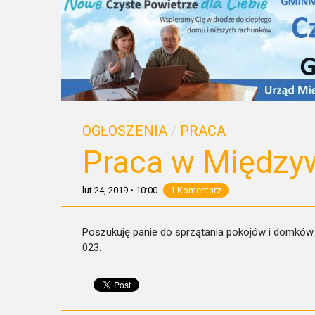
OGŁOSZENIA
/
PRACA
Praca w Między
lut 24, 2019
•
10:00
1 Komentarz
Poszukuję panie do sprzątania pokojów i domków 
023.