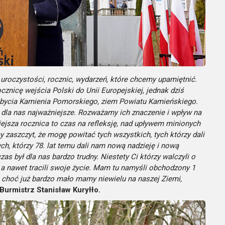
 uroczystości, rocznic, wydarzeń, które chcemy upamiętnić.
znicę wejścia Polski do Unii Europejskiej, jednak dziś
obycia Kamienia Pomorskiego, ziem Powiatu Kamieńskiego.
t dla nas najważniejsze. Rozważamy ich znaczenie i wpływ na
siejsza rocznica to czas na refleksję, nad upływem minionych
 zaszczyt, że mogę powitać tych wszystkich, tych którzy dali
ch, którzy 78. lat temu dali nam nową nadzieję i nową
as był dla nas bardzo trudny. Niestety Ci którzy walczyli o
 a nawet tracili swoje życie. Mam tu namyśli obchodzony 1
, choć już bardzo mało mamy niewielu na naszej Ziemi,
Burmistrz Stanisław Kuryłło.