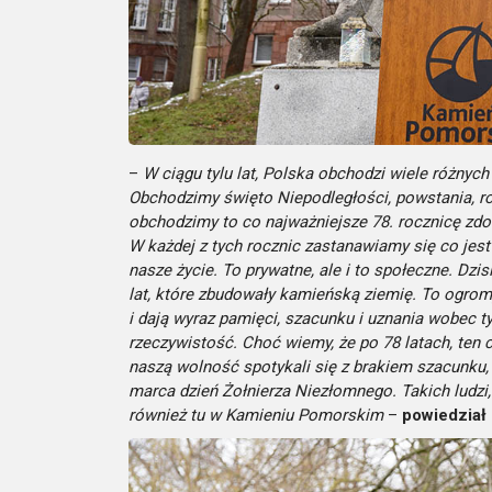
–
W ciągu tylu lat, Polska obchodzi wiele różnych
Obchodzimy święto Niepodległości, powstania, roc
obchodzimy to co najważniejsze 78. rocznicę zd
W każdej z tych rocznic zastanawiamy się co jes
nasze życie. To prywatne, ale i to społeczne. Dzi
lat, które zbudowały kamieńską ziemię. To ogromy
i dają wyraz pamięci, szacunku i uznania wobec ty
rzeczywistość. Choć wiemy, że po 78 latach, ten cz
naszą wolność spotykali się z brakiem szacunku,
marca dzień Żołnierza Niezłomnego. Takich ludzi
również tu w Kamieniu Pomorskim
–
powiedział 