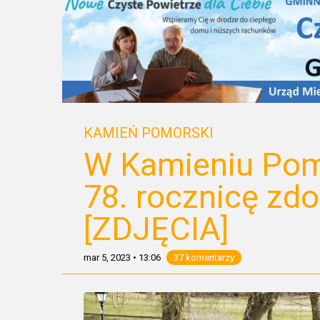
KAMIEŃ POMORSKI
W Kamieniu Pom
78. rocznicę zd
[ZDJĘCIA]
mar 5, 2023
•
13:06
37 komentarzy