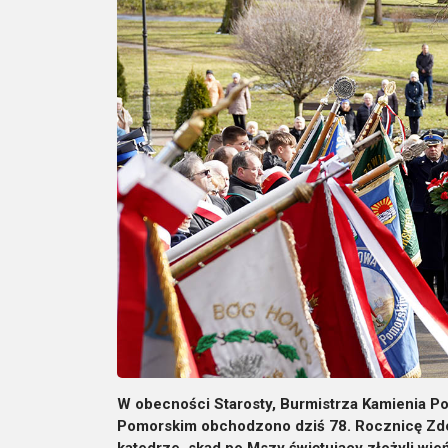
W obecności Starosty, Burmistrza Kamienia P
Pomorskim obchodzono dziś 78. Rocznicę Zdob
katedrze, skąd po Mszy świętujący złożyli wie