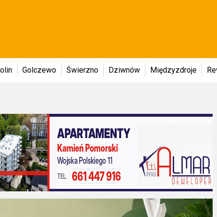
olin
Golczewo
Świerzno
Dziwnów
Międzyzdroje
Re