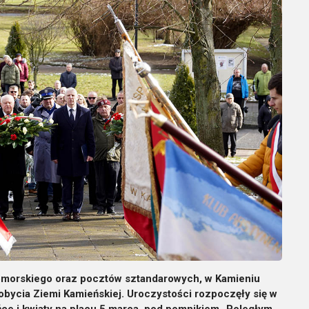
omorskiego oraz pocztów sztandarowych, w Kamieniu
ycia Ziemi Kamieńskiej. Uroczystości rozpoczęły się w
ńce i kwiaty na placu 5 marca, pod pomnikiem „Poległym