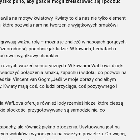
stko po to, aby goście mogli zrelaksować się i poczuć
awiła na motyw kwiatowy. Kwiaty to dla nas nie tylko element
acji, które pozwala nam na tworzenie wyjątkowych smaków i
dgrywają ważną rolę – można je znaleźć w napojach gorących,
 różnorodność, podobnie jak ludzie. W kawach, herbatach i
ać swój wyjątkowy charakter.
iu różnych wrażeń sensorycznych. W kawiarni WafLova, dzięki
iadczyć połączenia smaku, zapachu i widoku, co pozwoli na
edział Vincent van Gogh: „Jeśli w moje obrazy chciałbym
y. Kwiaty mają coś, co ludzi przyciąga, coś pozytywnego i
a WafLova oferuje również lody rzemieślnicze, które cieszą
stkie słodkości przygotowywane są samodzielnie, co
zapachy, ale również piękno otoczenia. Usytuowana jest na
zych widoków i wypoczynku na świeżym powietrzu. Co więcej,