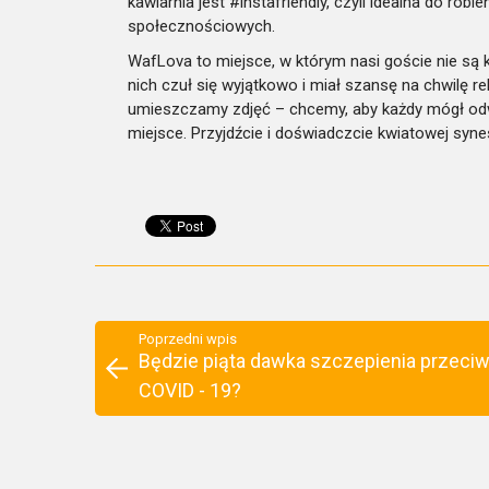
kawiarnia jest #instafriendly, czyli idealna do robi
społecznościowych.
WafLova to miejsce, w którym nasi goście nie są k
nich czuł się wyjątkowo i miał szansę na chwilę re
umieszczamy zdjęć – chcemy, aby każdy mógł odwie
miejsce. Przyjdźcie i doświadczcie kwiatowej syne
Poprzedni wpis
Będzie piąta dawka szczepienia przeci
COVID - 19?