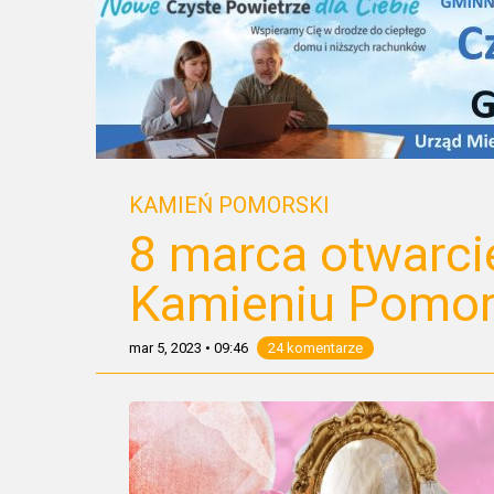
KAMIEŃ POMORSKI
8 marca otwarci
Kamieniu Pomor
mar 5, 2023
•
09:46
24 komentarze