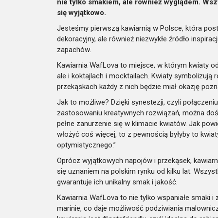
nie tylko smakiem, ale również wyglądem. Wszy
się wyjątkowo.
Jesteśmy pierwszą kawiarnią w Polsce, która post
dekoracyjny, ale również niezwykłe źródło inspir
zapachów.
Kawiarnia WafLova to miejsce, w którym kwiaty o
ale i koktajlach i mocktailach. Kwiaty symbolizują
przekąskach każdy z nich będzie miał okazję pozn
Jak to możliwe? Dzięki synestezji, czyli połączen
zastosowaniu kreatywnych rozwiązań, można dośw
pełne zanurzenie się w klimacie kwiatów. Jak powi
włożyć coś więcej, to z pewnością byłyby to kwiat
optymistycznego.”
Oprócz wyjątkowych napojów i przekąsek, kawiarni
się uznaniem na polskim rynku od kilku lat. Wszy
gwarantuje ich unikalny smak i jakość.
Kawiarnia WafLova to nie tylko wspaniałe smaki i 
marinie, co daje możliwość podziwiania malownic