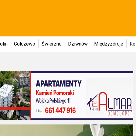
olin
Golczewo
Świerzno
Dziwnów
Międzyzdroje
Re