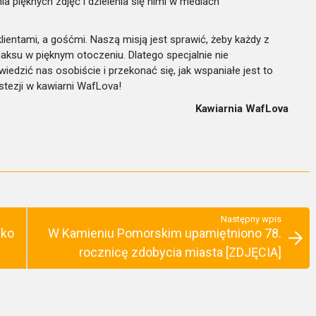
enia pięknych zdjęć i dzielenia się nimi w mediach
lientami, a gośćmi. Naszą misją jest sprawić, żeby każdy z
laksu w pięknym otoczeniu. Dlatego specjalnie nie
dzić nas osobiście i przekonać się, jak wspaniałe jest to
stezji w kawiarni WafLova!
Kawiarnia WafLova
Następny wpis
wko
W Kamieniu Pomorskim upamiętniono 78.
rocznicę zdobycia miasta [ZDJĘCIA]