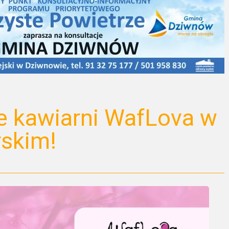
e kawiarni WafLova w
skim!