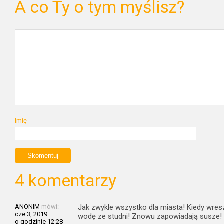
A co Ty o tym myślisz?
Imię
4 komentarzy
ANONIM
mówi:
Jak zwykle wszystko dla miasta! Kiedy wres
cze 3, 2019
wodę ze studni! Znowu zapowiadają susze!
o godzinie 12:28