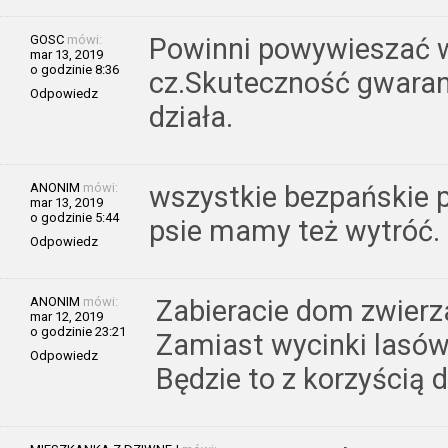
GOSC
mówi:
Powinni powywieszać w
mar 13, 2019
o godzinie 8:36
cz.Skuteczność gwara
Odpowiedz
działa.
ANONIM
mówi:
wszystkie bezpańskie ps
mar 13, 2019
o godzinie 5:44
psie mamy też wytróć.
Odpowiedz
ANONIM
mówi:
Zabieracie dom zwierz
mar 12, 2019
o godzinie 23:21
Zamiast wycinki lasów,
Odpowiedz
Będzie to z korzyścią d