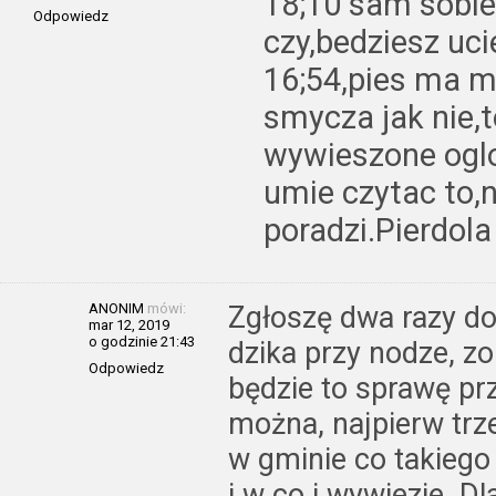
18;10 sam sobie
Odpowiedz
czy,bedziesz uci
16;54,pies ma m
smycza jak nie,t
wywieszone oglos
umie czytac to,ni
poradzi.Pierdola
ANONIM
mówi:
Zgłoszę dwa razy do
mar 12, 2019
o godzinie 21:43
dzika przy nodze, zo
Odpowiedz
będzie to sprawę prz
można, najpierw tr
w gminie co takiego
i w co i wywiezie. D