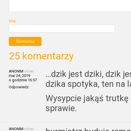
Imię
25 komentarzy
ANONIM
mówi:
…dzik jest dziki, dzik j
mar 24, 2019
o godzinie 16:57
dzika spotyka, ten na
Odpowiedz
Wysypcie jakąś trutkę
sprawie.
ANONIM
mówi: