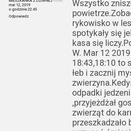
MIESZKANKA Z DZIWNEJ
mówi:
Wszystko zniszc
mar 12, 2019
o godzinie 22:45
powietrze.Zobac
Odpowiedz
rykowisko w le
spotykały się j
kasa się liczy
W. Mar 12 2019 
18:43,18:10 to 
łeb i zacznij m
zwierzyna.Kedyś
odpadki jedzeni
,przyjeżdżał gos
zwierząt do kar
przeszkadzało 