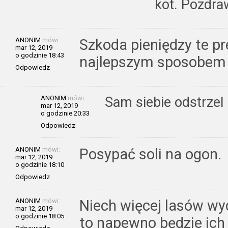
kot. Pozdr
ANONIM
mówi:
Szkoda pieniędzy te pr
mar 12, 2019
o godzinie 18:43
najlepszym sposobem j
Odpowiedz
ANONIM
mówi:
Sam siebie odstrzel
mar 12, 2019
o godzinie 20:33
Odpowiedz
ANONIM
mówi:
Posypać soli na ogon.
mar 12, 2019
o godzinie 18:10
Odpowiedz
ANONIM
mówi:
Niech więcej lasów wyc
mar 12, 2019
o godzinie 18:05
to napewno będzie ich