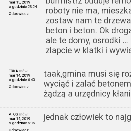
burmistrz buduje remon
mar 15, 2019
o godzinie 23:24
roboty nie ma, mieszka
Odpowiedz
zostaw nam te drzewa! 
beton i beton. Ok droga
ale te domy, osrodki … :
zlapcie w klatki i wywie
ERKA
mówi:
taak,gmina musi się ro
mar 14, 2019
o godzinie 6:40
wyciąć i zalać betonem
Odpowiedz
żądzą a urzędnicy kłani
ATOS
mówi:
jednak człowiek to naj
mar 14, 2019
o godzinie 6:36
Odpowiedz