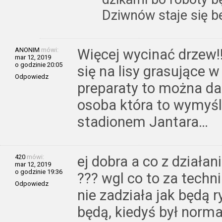
Dziwnów staje się 
ANONIM
mówi:
Więcej wycinać drzew!!
mar 12, 2019
o godzinie 20:05
się na lisy grasujące 
Odpowiedz
preparaty to można dać
osoba która to wymyśli
stadionem Jantara…
420
mówi:
ej dobra a co z działa
mar 12, 2019
o godzinie 19:36
??? wgl co to za techn
Odpowiedz
nie zadziała jak będą r
będą, kiedyś był normal