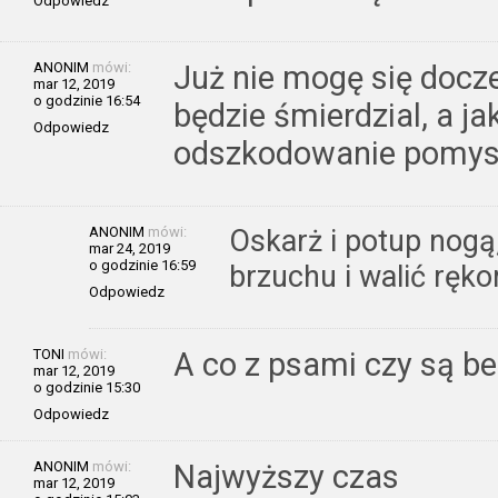
Odpowiedz
ANONIM
mówi:
Już nie mogę się docze
mar 12, 2019
o godzinie 16:54
będzie śmierdzial, a ja
Odpowiedz
odszkodowanie pomy
ANONIM
mówi:
Oskarż i potup nogą
mar 24, 2019
o godzinie 16:59
brzuchu i walić ręk
Odpowiedz
TONI
mówi:
A co z psami czy są b
mar 12, 2019
o godzinie 15:30
Odpowiedz
ANONIM
mówi:
Najwyższy czas
mar 12, 2019