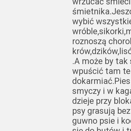
wrzucać śmieci
śmietnika.Jeszc
wybić wszystkie
wróble,sikorki,
roznoszą choro
krów,dzików,lis
.A może by tak
wpuścić tam te 
dokarmiać.Pies
smyczy i w kag
dzieje przy blo
psy grasują be
guwno psie i ko
się do butów i t