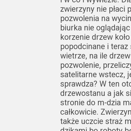
zwierzyny nie płaci 
pozwolenia na wycin
biurka nie oglądają
korzenie drzew koło 
popodcinane i teraz
wietrze, na ile drzew
pozwolenie, przelic
satelitarne wstecz, 
sprawdza? W ten ot
drzewostanu a jak si
stronie do m-dzia m
całkowicie. Zwierzy
także uczcie straż 
dzikami bo roboty bę