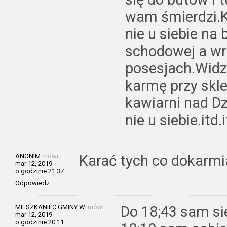
wam śmierdzi.
nie u siebie na 
schodowej a wr
posesjach.Widz
karmę przy skle
kawiarni nad D
nie u siebie.itd.
ANONIM
mówi:
Karać tych co dokarmia
mar 12, 2019
o godzinie 21:37
Odpowiedz
MIESZKANIEC GMINY W.
mówi:
Do 18;43 sam si
mar 12, 2019
o godzinie 20:11