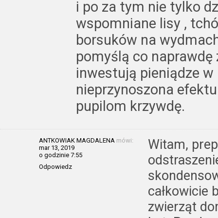
i po za tym nie tylko d
wspomniane lisy , tchór
borsuków na wydmach 
pomyślą co naprawdę z
inwestują pieniądze w 
nieprzynoszona efekt
pupilom krzywdę.
ANTKOWIAK MAGDALENA
mówi:
Witam, prep
mar 13, 2019
o godzinie 7:55
odstraszeni
Odpowiedz
skondensowa
całkowicie 
zwierząt do