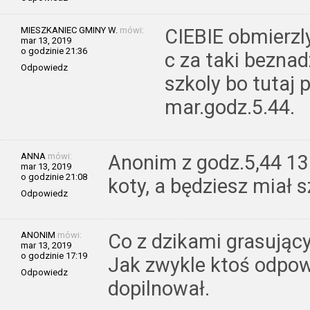
MIESZKANIEC GMINY W.
mówi:
CIEBIE obmierzl
mar 13, 2019
o godzinie 21:36
c za taki beznadz
Odpowiedz
szkoly bo tutaj 
mar.godz.5.44.
ANNA
mówi:
Anonim z godz.5,44 13.
mar 13, 2019
o godzinie 21:08
koty, a będziesz miał s
Odpowiedz
ANONIM
mówi:
Co z dzikami grasując
mar 13, 2019
o godzinie 17:19
Jak zwykle ktoś odpowi
Odpowiedz
dopilnował.