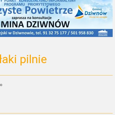
aki pilnie
wo