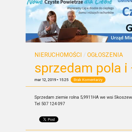
NIERUCHOMOŚCI
/
OGŁOSZENIA
sprzedam pola i ł
mar 12, 2019
•
15:25
Brak Komentarzy
Sprzedam ziemie rolna 5,9911HA we wsi Skosze
Tel 507 124 097