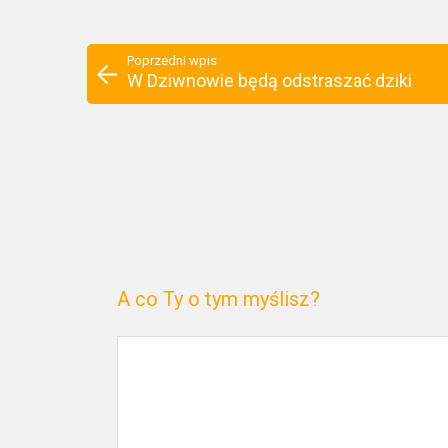
Poprzedni wpis
W Dziwnowie będą odstraszać dziki
A co Ty o tym myślisz?