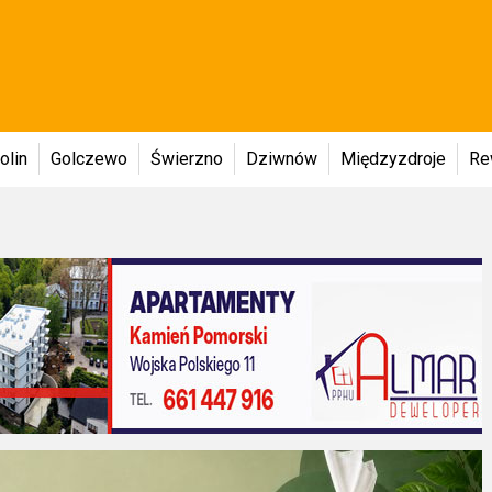
olin
Golczewo
Świerzno
Dziwnów
Międzyzdroje
Re