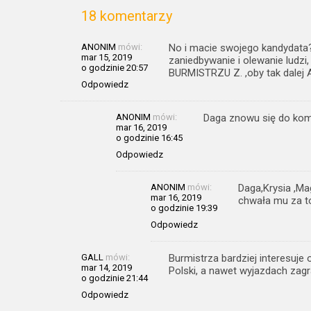
18 komentarzy
ANONIM
mówi:
No i macie swojego kandydata
mar 15, 2019
zaniedbywanie i olewanie ludz
o godzinie 20:57
BURMISTRZU Z. ,oby tak dalej A
Odpowiedz
ANONIM
mówi:
Daga znowu się do ko
mar 16, 2019
o godzinie 16:45
Odpowiedz
ANONIM
mówi:
Daga,Krysia ,Ma
mar 16, 2019
chwała mu za t
o godzinie 19:39
Odpowiedz
GALL
mówi:
Burmistrza bardziej interesuje
mar 14, 2019
Polski, a nawet wyjazdach zagr
o godzinie 21:44
Odpowiedz