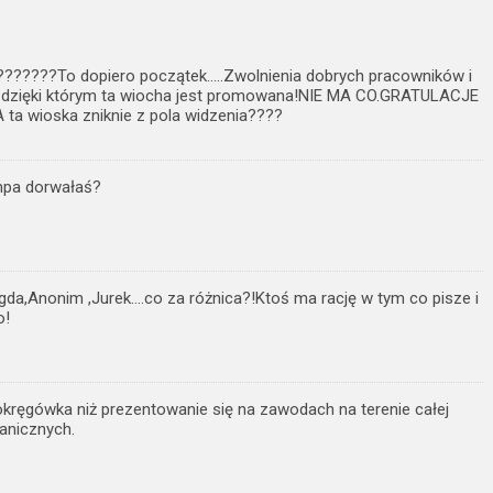
???????To dopiero początek…..Zwolnienia dobrych pracowników i
i, dzięki którym ta wiocha jest promowana!NIE MA CO.GRATULACJE
 ta wioska zniknie z pola widzenia????
mpa dorwałaś?
gda,Anonim ,Jurek….co za różnica?!Ktoś ma rację w tym co pisze i
o!
 okręgówka niż prezentowanie się na zawodach na terenie całej
anicznych.