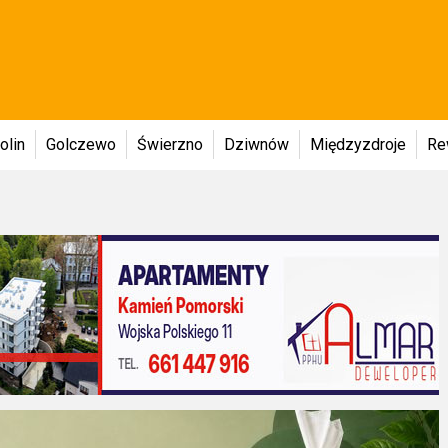
olin
Golczewo
Świerzno
Dziwnów
Międzyzdroje
Re