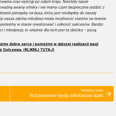
owania oraz wyścigi po całym kraju. Niestety nasze
ażną awarię silnika i nie mamy czym bezpiecznie jeździć z
ranie pieniędzy na busa, który jest niezbędny do naszej
 aby nasza zdolna młodzież miała możliwość startów na terenie
jesteśmy w stanie rywalizować i odnosić sukcesów. Bardzo
i młodzieży, to właśnie dla nich jest ta zbiórka –
piszą
ażmy dobre serce i pomóżmy w dalszej realizacji pasji
z Golczewa. (KLIKNIJ TUTAJ)
Następny wpis
W Dziwnowie będą odstraszać dziki