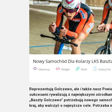
Reprezentują Golczewo, ale i także nasz Powi
sukcesami rywalizują z największymi ośrodkami
„Baszty Golczewo” potrzebują nowego samoch
kraj, aby walczyć o najwyższe cele. Potrzeba na