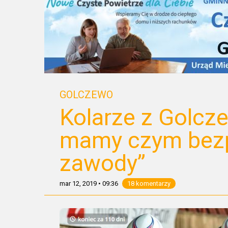
GOLCZEWO
Kolarze z Golcze
mamy czym bezpi
zawody”
mar 12, 2019
•
09:36
18 komentarzy