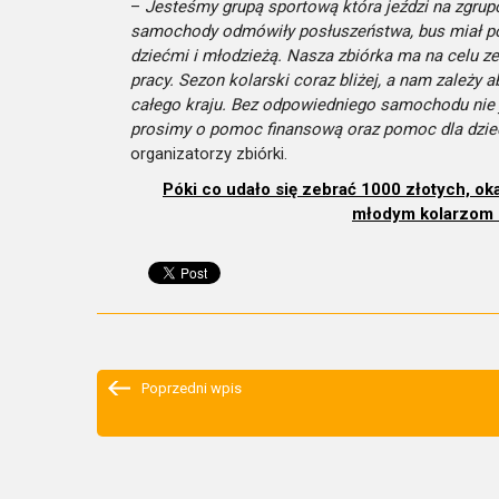
–
Jesteśmy grupą sportową która jeździ na zgrup
samochody odmówiły posłuszeństwa, bus miał pow
dziećmi i młodzieżą. Nasza zbiórka ma na celu zeb
pracy. Sezon kolarski coraz bliżej, a nam zależy
całego kraju. Bez odpowiedniego samochodu nie 
prosimy o pomoc finansową oraz pomoc dla dzieci 
organizatorzy zbiórki.
Póki co udało się zebrać 1000 złotych, ok
młodym kolarzom 
Poprzedni wpis