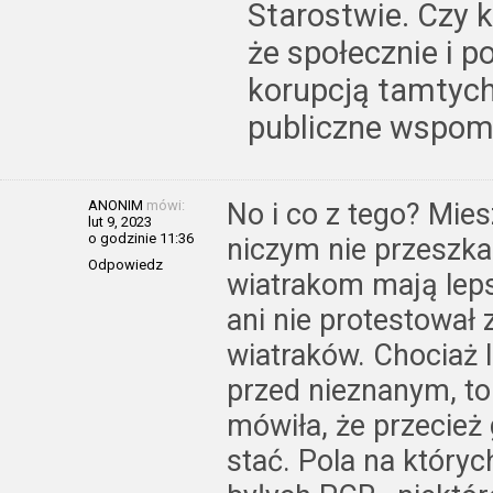
Starostwie. Czy k
że społecznie i 
korupcją tamtych
publiczne wspom
ANONIM
mówi:
No i co z tego? Mie
lut 9, 2023
o godzinie 11:36
niczym nie przeszkad
Odpowiedz
wiatrakom mają lepsz
ani nie protestował
wiatraków. Chociaż l
przed nieznanym, t
mówiła, że przecież
stać. Pola na któryc