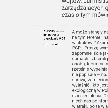
wójtów, burmistr
zarządzających g
czas o tym mówi
ANONIM
mówi:
A może stanęły na 
lut 10, 2023
na tym terenie , n
o godzinie 9:05
wiatraków ? Akura
Odpowiedz
PGR . Proszę wymi
zapomnieliście jak
domach i zbierali
osobą, która ma m
rzetelnie wypełnia
nie popisała – np.
sprawę zamiecion
wyjaśnić , kto je
ekologiczną w Pol
dziesięciolecia. C
niech nas poinform
wiatraki, bo te wi