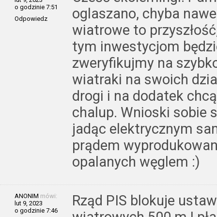
o godzinie 7:51
oglaszano, chyba nawet
Odpowiedz
wiatrowe to przyszłość,
tym inwestycjom będzie
zweryfikujmy na szybko.
wiatraki na swoich dzia
drogi i na dodatek chcą
chalup. Wnioski sobie s
jadąc elektrycznym 
prądem wyprodukowan
opalanych węglem :)
ANONIM
mówi:
Rząd PIS blokuje usta
lut 9, 2023
o godzinie 7:46
wiatrowych 500 m ! pła