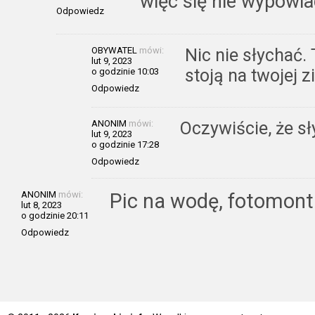
więc się nie wypowia
Odpowiedz
OBYWATEL
mówi:
Nic nie słychać. 
lut 9, 2023
stoją na twojej z
o godzinie 10:03
Odpowiedz
ANONIM
mówi:
Oczywiście, że sł
lut 9, 2023
o godzinie 17:28
Odpowiedz
ANONIM
mówi:
Pic na wodę, fotomont
lut 8, 2023
o godzinie 20:11
Odpowiedz