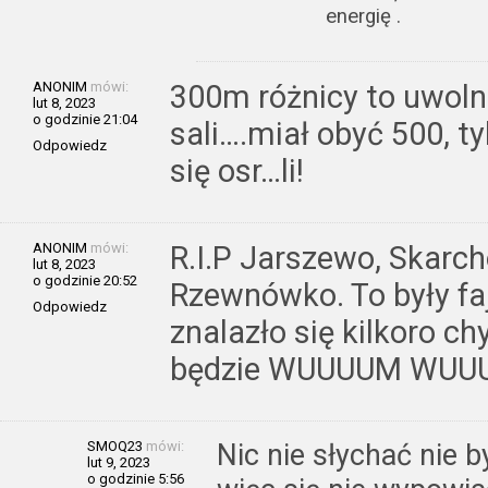
energię .
ANONIM
mówi:
300m różnicy to uwoln
lut 8, 2023
o godzinie 21:04
sali….miał obyć 500, 
Odpowiedz
się osr…li!
ANONIM
mówi:
R.I.P Jarszewo, Skarch
lut 8, 2023
o godzinie 20:52
Rzewnówko. To były faj
Odpowiedz
znalazło się kilkoro chy
będzie WUUUUM WUU
SMOQ23
mówi:
Nic nie słychać nie b
lut 9, 2023
o godzinie 5:56