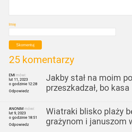
Imię
25 komentarzy
EMI
mówi:
Jakby stał na moim po
lut 11, 2023
o godzinie 12:28
przeszkadzał, bo kasa 
Odpowiedz
ANONIM
mówi:
Wiatraki blisko plaży 
lut 9, 2023
o godzinie 18:51
grażynom i januszom w
Odpowiedz