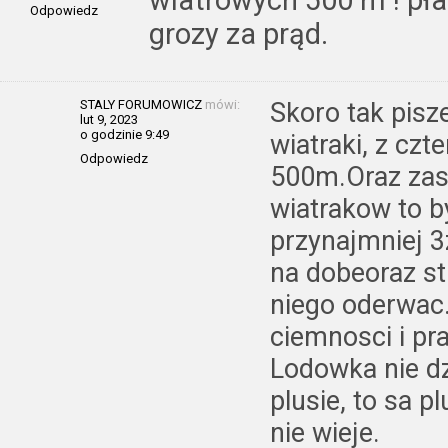
Odpowiedz
grozy za prąd.
STALY FORUMOWICZ
mówi:
Skoro tak pisz
lut 9, 2023
o godzinie 9:49
wiatraki, z czt
Odpowiedz
500m.Oraz zasi
wiatrakow to b
przynajmniej 
na dobeoraz st
niego oderwac.
ciemnosci i pr
Lodowka nie dz
plusie, to sa p
nie wieje.