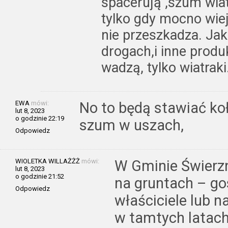
spacerują ,szum wiat
tylko gdy mocno wieje
nie przeszkadza. Ja
drogach,i inne produ
wadzą, tylko wiatraki
EWA
mówi:
No to będą stawiać koł
lut 8, 2023
o godzinie 22:19
szum w uszach,
Odpowiedz
WIOLETKA WILLAŻŻŻ
mówi:
W Gminie Świerzn
lut 8, 2023
o godzinie 21:52
na gruntach – go
Odpowiedz
właściciele lub n
w tamtych latach