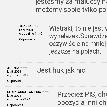
jesteśmy za malućcy na
możemy sobie tylko po
ANONIM
mówi:
Wiatraki, to nie jes
lut 9, 2023
o godzinie 11:40
wynalazek.Sprawdzały
Odpowiedz
oczywiście na mniej
jeszcze na polach.
ANONIM
mówi:
Jest huk jak nic
lut 8, 2023
o godzinie 23:25
Odpowiedz
MIESZKANKA KAMIENIA
mówi:
Przecież PIS, ch
lut 8, 2023
o godzinie 22:24
opozycja inni ch
Odpowiedz