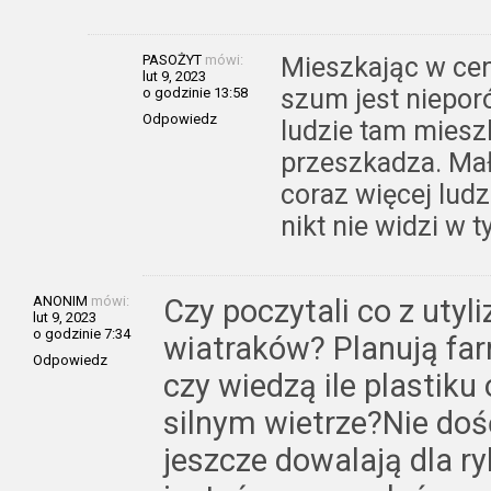
PASOŻYT
mówi:
Mieszkając w cen
lut 9, 2023
szum jest niepor
o godzinie 13:58
Odpowiedz
ludzie tam mieszka
przeszkadza. Mał
coraz więcej ludz
nikt nie widzi w 
ANONIM
mówi:
Czy poczytali co z utyl
lut 9, 2023
o godzinie 7:34
wiatraków? Planują far
Odpowiedz
czy wiedzą ile plastik
silnym wietrze?Nie doś
jeszcze dowalają dla r