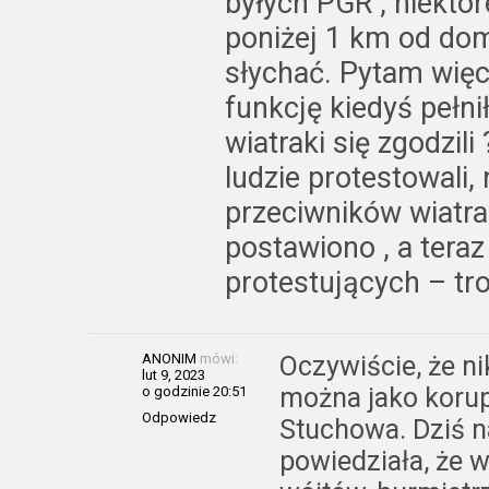
byłych PGR , niektóre
poniżej 1 km od dom
słychać. Pytam więc
funkcję kiedyś pełni
wiatraki się zgodzil
ludzie protestowali
przeciwników wiatra
postawiono , a teraz
protestujących – tro
ANONIM
mówi:
Oczywiście, że n
lut 9, 2023
można jako korup
o godzinie 20:51
Odpowiedz
Stuchowa. Dziś n
powiedziała, że 