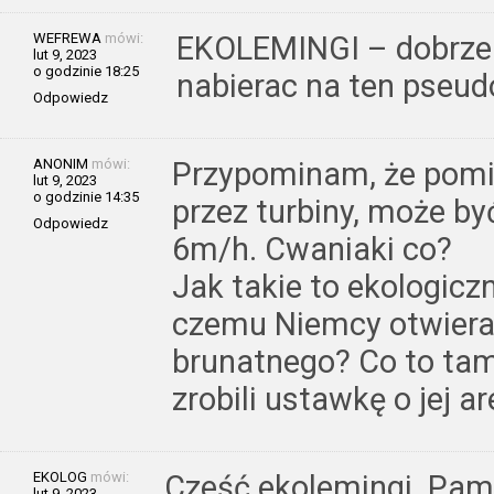
WEFREWA
mówi:
EKOLEMINGI – dobrze n
lut 9, 2023
o godzinie 18:25
nabierac na ten pseud
Odpowiedz
ANONIM
mówi:
Przypominam, że pomi
lut 9, 2023
o godzinie 14:35
przez turbiny, może by
Odpowiedz
6m/h. Cwaniaki co?
Jak takie to ekologiczn
czemu Niemcy otwieraj
brunatnego? Co to tam
zrobili ustawkę o jej a
EKOLOG
mówi:
Cześć ekolemingi. Pami
lut 9, 2023