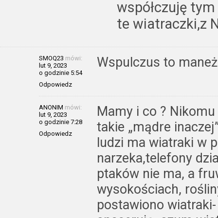
współczuję tym
te wiatraczki,z 
SMOQ23
mówi:
Wspulczus to maneżu
lut 9, 2023
o godzinie 5:54
Odpowiedz
ANONIM
mówi:
Mamy i co ? Nikomu j
lut 9, 2023
o godzinie 7:28
takie „mądre inaczej”
Odpowiedz
ludzi ma wiatraki w p
narzeka,telefony dzia
ptaków nie ma, a fru
wysokościach, roślin
postawiono wiatraki- 