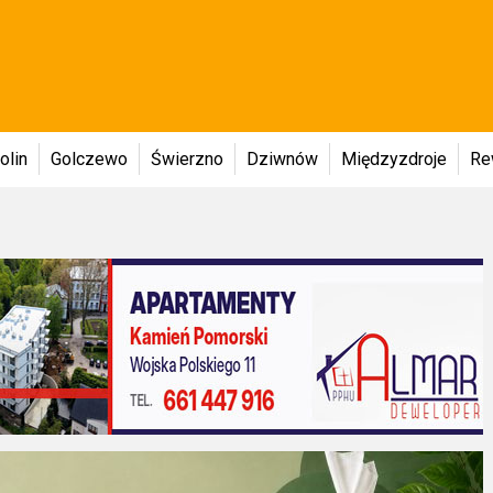
olin
Golczewo
Świerzno
Dziwnów
Międzyzdroje
Re