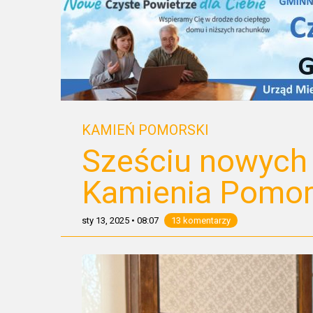
KAMIEŃ POMORSKI
Sześciu nowych p
Kamienia Pomor
sty 13, 2025
•
08:07
13 komentarzy