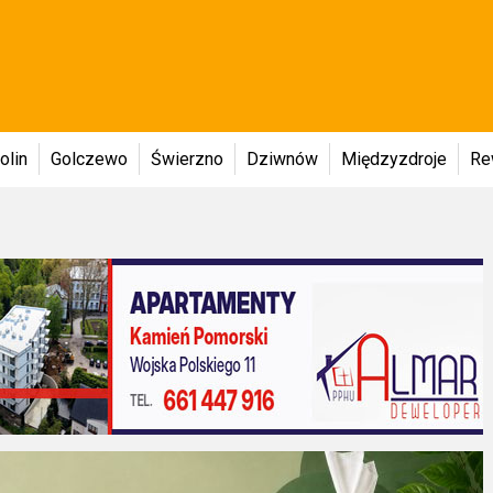
olin
Golczewo
Świerzno
Dziwnów
Międzyzdroje
Re