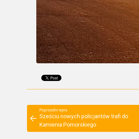
Poprzedni wpis
Sześciu nowych policjantów trafi do
Kamienia Pomorskiego