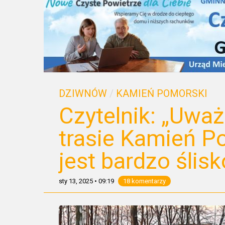
DZIWNÓW
/
KAMIEŃ POMORSKI
Czytelnik: „Uważ
trasie Kamień 
jest bardzo ślisk
sty 13, 2025
•
09:19
18 komentarzy