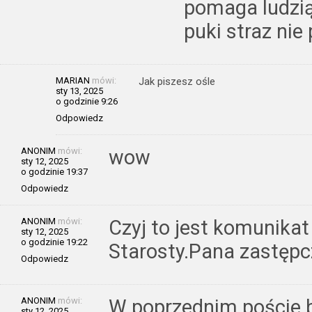
pomaga ludzią
puki straz nie
MARIAN
mówi:
Jak piszesz ośle
sty 13, 2025
o godzinie 9:26
Odpowiedz
ANONIM
mówi:
wow
sty 12, 2025
o godzinie 19:37
Odpowiedz
ANONIM
mówi:
Czyj to jest komunik
sty 12, 2025
o godzinie 19:22
Starosty.Pana zastępc
Odpowiedz
ANONIM
mówi:
W poprzednim poście by
sty 12, 2025