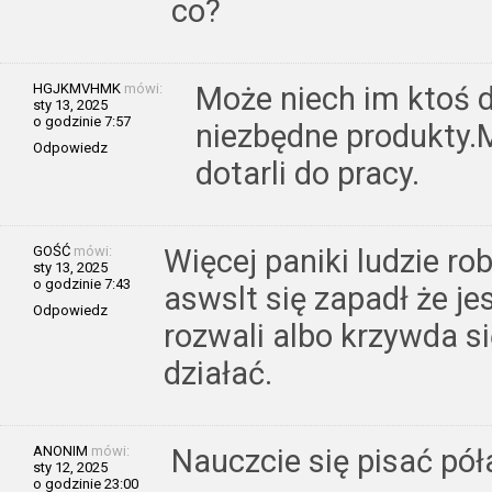
co?
HGJKMVHMK
mówi:
Może niech im ktoś d
sty 13, 2025
o godzinie 7:57
niezbędne produkty.M
Odpowiedz
dotarli do pracy.
GOŚĆ
mówi:
Więcej paniki ludzie ro
sty 13, 2025
o godzinie 7:43
aswslt się zapadł że je
Odpowiedz
rozwali albo krzywda s
działać.
ANONIM
mówi:
Nauczcie się pisać pół
sty 12, 2025
o godzinie 23:00