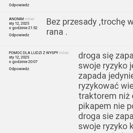
Odpowiedz
ANONIM
mówi:
Bez przesady ,trochę wo
sty 12, 2025
o godzinie 21:52
rana .
Odpowiedz
POMOC DLA LUDZI Z WYSPY
mówi:
droga się zapa
sty 12, 2025
o godzinie 20:07
swoje ryzyko j
Odpowiedz
zapada jedyni
ryzykować wie
traktorem ni
pikapem nie p
droga sie zapa
swoje ryzyko 