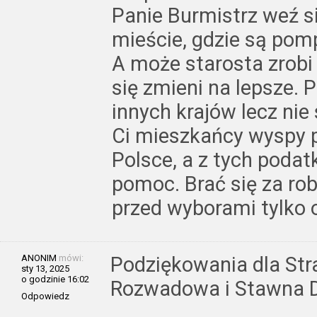
Panie Burmistrz weź s
mieście, gdzie są pom
A może starosta zrobi 
się zmieni na lepsze.
innych krajów lecz nie
Ci mieszkańcy wyspy p
Polsce, a z tych poda
pomoc. Brać się za rob
przed wyborami tylko 
ANONIM
mówi:
Podziękowania dla St
sty 13, 2025
o godzinie 16:02
Rozwadowa i Stawna 
Odpowiedz