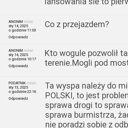
lansowania sie to pier
ANONIM
mówi:
Co z przejazdem?
sty 14, 2025
o godzinie 11:03
Odpowiedz
ANONIM
mówi:
Kto wogule pozwolił t
sty 14, 2025
o godzinie 10:17
terenie.Mogli pod mos
Odpowiedz
PODATNIK
mówi:
Ta wyspa należy do m
sty 13, 2025
o godzinie 22:16
POLSKI, to jest prob
Odpowiedz
sprawa drogi to spra
sprawa burmistrza, ż
nie poradzi sobie z od