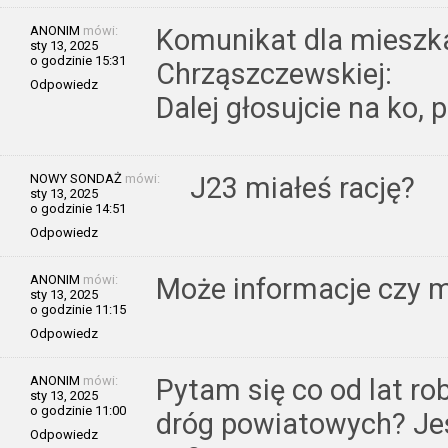
ANONIM
mówi:
Komunikat dla miesz
sty 13, 2025
o godzinie 15:31
Chrząszczewskiej:
Odpowiedz
Dalej głosujcie na ko, p
NOWY SONDAŻ
mówi:
J23 miałeś rację?
sty 13, 2025
o godzinie 14:51
Odpowiedz
ANONIM
mówi:
Może informacje czy mo
sty 13, 2025
o godzinie 11:15
Odpowiedz
ANONIM
mówi:
Pytam się co od lat rob
sty 13, 2025
o godzinie 11:00
dróg powiatowych? Jest
Odpowiedz