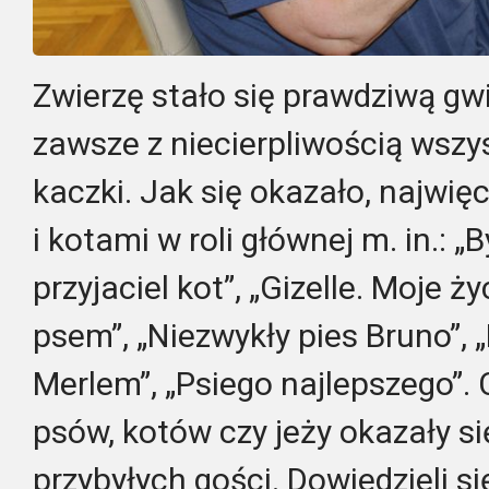
Zwierzę stało się prawdziwą gwi
zawsze z niecierpliwością wszys
kaczki. Jak się okazało, najwię
i kotami w roli głównej m. in.: „B
przyjaciel kot”, „Gizelle. Moje 
psem”, „Niezwykły pies Bruno”, „M
Merlem”, „Psiego najlepszego”.
psów, kotów czy jeży okazały si
przybyłych gości. Dowiedzieli s