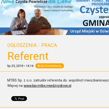
OGŁOSZENIA
/
PRACA
Referent
lip 25, 2019
•
14:14
Brak Komentarzy
MTBS Sp. z o.o. zatrudni referenta ds. wspólnot mieszkaniowyc
Więcej na
www.bip.mtbs.miedzyzdroje.pl