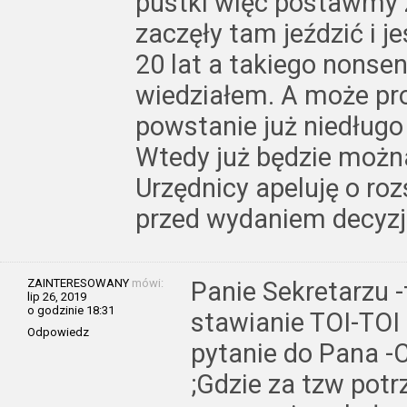
pustki więc postawmy 
zaczęły tam jeździć i j
20 lat a takiego nonse
wiedziałem. A może pr
powstanie już niedług
Wtedy już będzie można
Urzędnicy apeluję o ro
przed wydaniem decyzji
ZAINTERESOWANY
mówi:
Panie Sekretarzu -
lip 26, 2019
o godzinie 18:31
stawianie TOI-TOI
Odpowiedz
pytanie do Pana -
;Gdzie za tzw potr