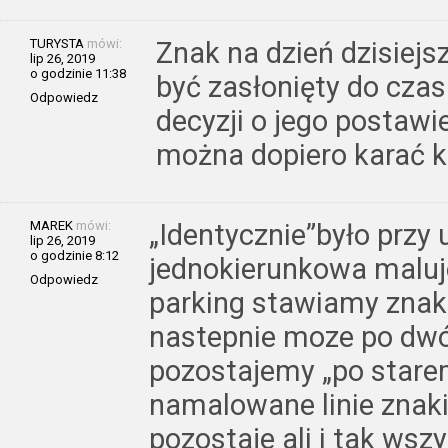
TURYSTA
mówi:
Znak na dzień dzisiejs
lip 26, 2019
o godzinie 11:38
być zasłonięty do cza
Odpowiedz
decyzji o jego postawie
można dopiero karać 
MAREK
mówi:
„Identycznie”było przy
lip 26, 2019
o godzinie 8:12
jednokierunkowa malu
Odpowiedz
parking stawiamy znaki
nastepnie moze po dw
pozostajemy „po stare
namalowane linie znak
pozostaje ali i tak ws