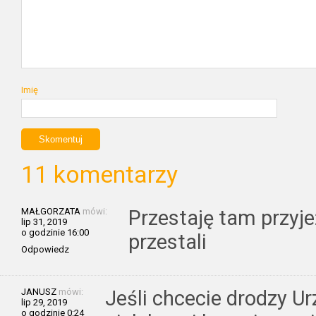
Imię
11 komentarzy
MAŁGORZATA
mówi:
Przestaję tam przyjeż
lip 31, 2019
o godzinie 16:00
przestali
Odpowiedz
JANUSZ
mówi:
Jeśli chcecie drodzy Ur
lip 29, 2019
o godzinie 0:24