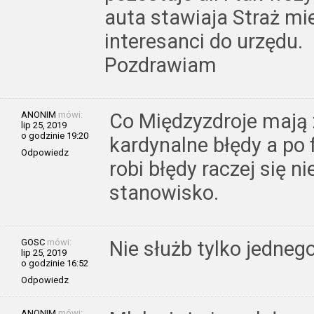
auta stawiaja Straż mie
interesanci do urzędu.
Pozdrawiam
ANONIM
mówi:
Co Międzyzdroje mają z
lip 25, 2019
o godzinie 19:20
kardynalne błędy a po f
Odpowiedz
robi błędy raczej się ni
stanowisko.
GOSC
mówi:
Nie służb tylko jedne
lip 25, 2019
o godzinie 16:52
Odpowiedz
ANONIM
mówi: