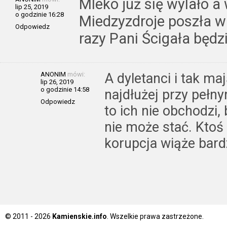
Mleko już się wylało a
lip 25, 2019
o godzinie 16:28
Miedzyzdroje poszła w 
Odpowiedz
razy Pani Ścigała będ
ANONIM
mówi:
A dyletanci i tak ma
lip 26, 2019
o godzinie 14:58
najdłużej przy pełn
Odpowiedz
to ich nie obchodzi,
nie może stać. Ktoś
korupcja wiąże bard
© 2011 - 2026
Kamienskie.info
. Wszelkie prawa zastrzeżone.