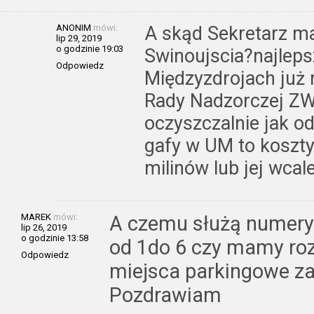
ANONIM
mówi:
A skąd Sekretarz ma
lip 29, 2019
o godzinie 19:03
Swinoujscia?najleps
Odpowiedz
Międzyzdrojach już 
Rady Nadzorczej ZW
oczyszczalnie jak od
gafy w UM to koszt
milinów lub jej wcal
MAREK
mówi:
A czemu służą numery
lip 26, 2019
o godzinie 13:58
od 1do 6 czy mamy ro
Odpowiedz
miejsca parkingowe z
Pozdrawiam