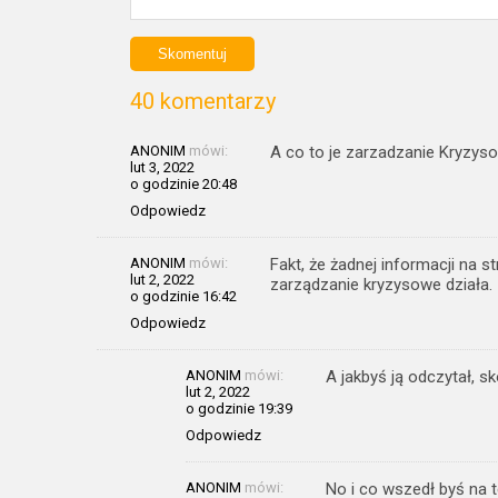
40 komentarzy
ANONIM
mówi:
A co to je zarzadzanie Kryzys
lut 3, 2022
o godzinie 20:48
Odpowiedz
ANONIM
mówi:
Fakt, że żadnej informacji na s
lut 2, 2022
zarządzanie kryzysowe działa.
o godzinie 16:42
Odpowiedz
ANONIM
mówi:
A jakbyś ją odczytał, s
lut 2, 2022
o godzinie 19:39
Odpowiedz
ANONIM
mówi:
No i co wszedł byś na t