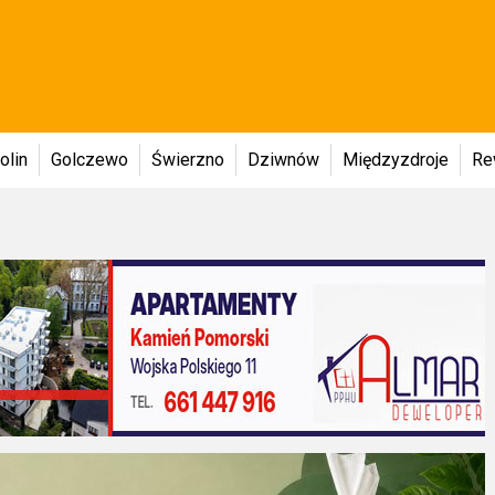
olin
Golczewo
Świerzno
Dziwnów
Międzyzdroje
Re