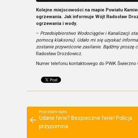
Kolejne miejscowości na mapie Powiatu Kamień
ogrzewania. Jak informuje Wójt Radosław Droz
ogrzewania i wody.
–
Przedsiębiorstwo Wodociągów i Kanalizacji st
pomocą klaksonu). Udało mi się uzyskać informac
zostanie przywrócone zasilanie. Bądźmy proszę c
Radosław Drozdowicz.
Numer telefonu kontaktowego do PWiK Świerzno 6
Poprzedni wpis
Udane ferie? Bezpieczne ferie! Policja
przypomina