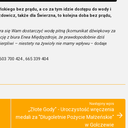
skiego bez prądu, a co za tym idzie dostępu do wody i
dowicz, także dla Świerzna, to kolejna doba bez prądu,
ara się Wam dostarczyć wodę pitną (komunikat dźwiękowy za
ję z biura Enea Międzyzdroje, że prawdopodobnie dziś
ierpliwi – niestety na żywioły nie mamy wpływu
– dodaje
03 700 424 , 665 339 404
Następny wpis
„Złote Gody” - Uroczystość wręczenia
medali za "Długoletnie Pożycie Małżeńskie"
w Golczewie