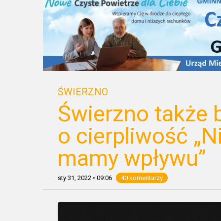
ŚWIERZNO
Świerzno także b
o cierpliwość „N
mamy wpływu”
sty 31, 2022
•
09:06
40 komentarzy