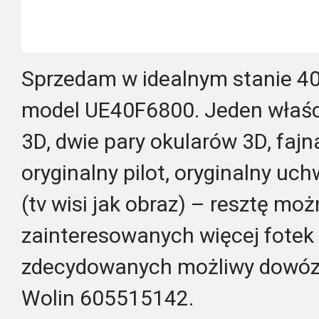
Sprzedam w idealnym stanie 4
model UE40F6800. Jeden właści
3D, dwie pary okularów 3D, fajn
oryginalny pilot, oryginalny u
(tv wisi jak obraz) – resztę mo
zainteresowanych więcej fotek n
zdecydowanych możliwy dowóz 
Wolin 605515142.