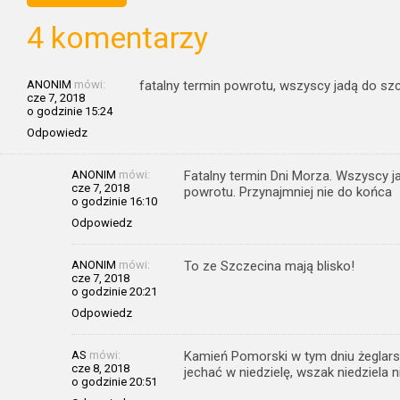
4 komentarzy
ANONIM
mówi:
fatalny termin powrotu, wszyscy jadą do sz
cze 7, 2018
o godzinie 15:24
Odpowiedz
ANONIM
mówi:
Fatalny termin Dni Morza. Wszyscy j
cze 7, 2018
powrotu. Przynajmniej nie do końca
o godzinie 16:10
Odpowiedz
ANONIM
mówi:
To ze Szczecina mają blisko!
cze 7, 2018
o godzinie 20:21
Odpowiedz
AS
mówi:
Kamień Pomorski w tym dniu żeglars
cze 8, 2018
jechać w niedzielę, wszak niedziela 
o godzinie 20:51