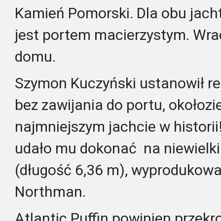
Kamień Pomorski. Dla obu jac
jest portem macierzystym. Wrac
domu.
Szymon Kuczyński ustanowił re
bez zawijania do portu, okołozi
najmniejszym jachcie w histori
udało mu dokonać na niewielk
(długość 6,36 m), wyprodukowa
Northman.
Atlantic Puffin powinien przek