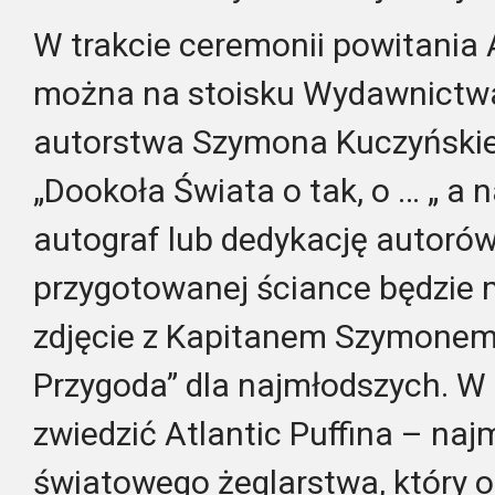
W trakcie ceremonii powitania A
można na stoisku Wydawnictw
autorstwa Szymona Kuczyński
„Dookoła Świata o tak, o … „ a 
autograf lub dedykację autorów
przygotowanej ściance będzie 
zdjęcie z Kapitanem Szymonem.
Przygoda” dla najmłodszych. W
zwiedzić Atlantic Puffina – najm
światowego żeglarstwa, który o