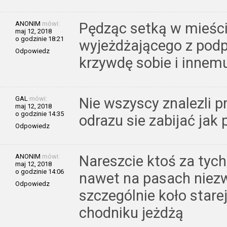
ANONIM
mówi:
Pędząc setką w mieśc
maj 12, 2018
o godzinie 18:21
wyjeżdżającego z podp
Odpowiedz
krzywdę sobie i innem
GAL
mówi:
Nie wszyscy znalezli 
maj 12, 2018
o godzinie 14:35
odrazu sie zabijać jak
Odpowiedz
ANONIM
mówi:
Nareszcie ktoś za tyc
maj 12, 2018
o godzinie 14:06
nawet na pasach niezw
Odpowiedz
szczególnie koło stare
chodniku jeżdżą