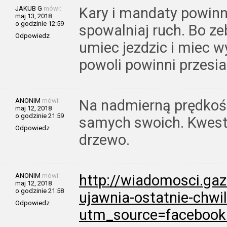
JAKUB G
mówi:
Kary i mandaty powinny
maj 13, 2018
o godzinie 12:59
spowalniaj ruch. Bo ze
Odpowiedz
umiec jezdzic i miec w
powoli powinni przesia
ANONIM
mówi:
Na nadmierną prędkoś
maj 12, 2018
o godzinie 21:59
samych swoich. Kwest
Odpowiedz
drzewo.
ANONIM
mówi:
http://wiadomosci.gaz
maj 12, 2018
o godzinie 21:58
ujawnia-ostatnie-chwil
Odpowiedz
utm_source=faceboo