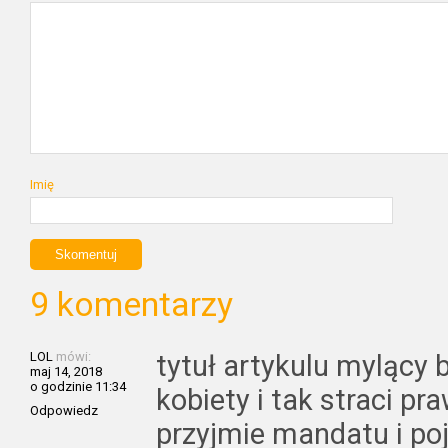
Imię
9 komentarzy
LOL
mówi:
tytuł artykulu mylący 
maj 14, 2018
o godzinie 11:34
kobiety i tak straci pr
Odpowiedz
przyjmie mandatu i po