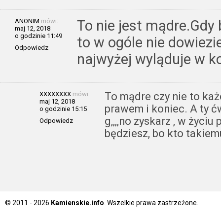
ANONIM
mówi:
To nie jest mądre.Gdy b
maj 12, 2018
o godzinie 11:49
to w ogóle nie dowiezie
Odpowiedz
najwyżej wyląduje w ko
XXXXXXXX
mówi:
To mądre czy nie to każ
maj 12, 2018
prawem i koniec. A ty ćw
o godzinie 15:15
g,,,,no zyskarz , w życiu
Odpowiedz
będziesz, bo kto takiem
© 2011 - 2026
Kamienskie.info
. Wszelkie prawa zastrzeżone.