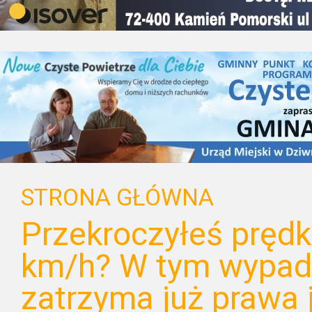
STRONA GŁÓWNA
Przekroczyłeś pręd
km/h? W tym wypadk
zatrzyma już prawa 