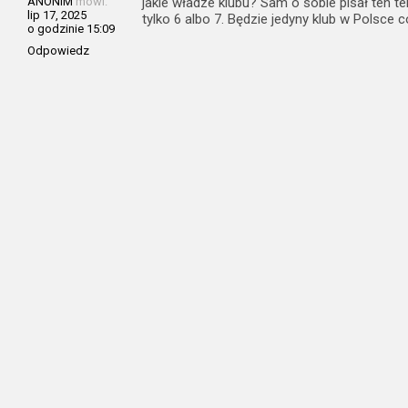
ANONIM
mówi:
jakie władze klubu? Sam o sobie pisał ten 
lip 17, 2025
tylko 6 albo 7. Będzie jedyny klub w Polsce
o godzinie 15:09
Odpowiedz