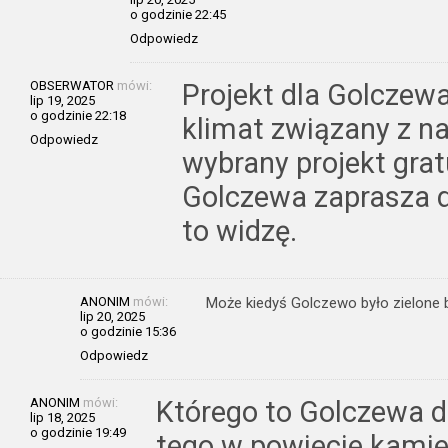
o godzinie 22:45
Odpowiedz
OBSERWATOR
mówi:
Projekt dla Golczewa
lip 19, 2025
o godzinie 22:18
klimat związany z na
Odpowiedz
wybrany projekt grat
Golczewa zaprasza d
to widzę.
ANONIM
mówi:
Może kiedyś Golczewo było zielone b
lip 20, 2025
o godzinie 15:36
Odpowiedz
ANONIM
mówi:
Którego to Golczewa d
lip 18, 2025
o godzinie 19:49
tego w powiecie kamie