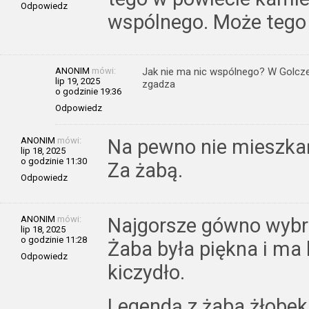
Odpowiedz
wspólnego. Może tego
ANONIM
mówi:
Jak nie ma nic wspólnego? W Golczew
lip 19, 2025
zgadza
o godzinie 19:36
Odpowiedz
ANONIM
mówi:
Na pewno nie mieszka
lip 18, 2025
o godzinie 11:30
Za żabą.
Odpowiedz
ANONIM
mówi:
Najgorsze gówno wybra
lip 18, 2025
o godzinie 11:28
Żaba była piękna i ma 
Odpowiedz
kiczydło.
Legendą z żaba żłobek