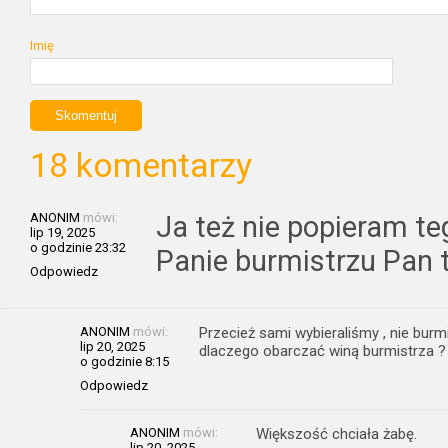
Imię
18 komentarzy
ANONIM
mówi:
Ja też nie popieram te
lip 19, 2025
o godzinie 23:32
Panie burmistrzu Pan to
Odpowiedz
ANONIM
mówi:
Przecież sami wybieraliśmy , nie burm
lip 20, 2025
dlaczego obarczać winą burmistrza ?
o godzinie 8:15
Odpowiedz
ANONIM
mówi:
Większość chciała żabę.
lip 20, 2025