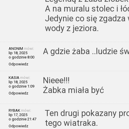
A na muralu stolec i łó
Jedynie co się zgadza 
wody z jeziora.
ANONIM
mówi:
A gdzie żaba ..ludzie ś
lip 18, 2025
o godzinie 8:00
Odpowiedz
KASIA
mówi:
Nieee!!!
lip 18, 2025
o godzinie 1:09
Żabka miała być
Odpowiedz
RYBAK
mówi:
Ten drugi pokazany pro
lip 17, 2025
o godzinie 21:47
tego wiatraka.
Odpowiedz