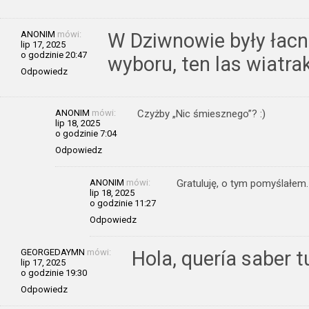
ANONIM
mówi:
W Dziwnowie były łacni
lip 17, 2025
o godzinie 20:47
wyboru, ten las wiatra
Odpowiedz
ANONIM
mówi:
Czyżby „Nic śmiesznego”? :)
lip 18, 2025
o godzinie 7:04
Odpowiedz
ANONIM
mówi:
Gratuluję, o tym pomyślałem.
lip 18, 2025
o godzinie 11:27
Odpowiedz
GEORGEDAYMN
mówi:
Hola, quería saber tu
lip 17, 2025
o godzinie 19:30
Odpowiedz