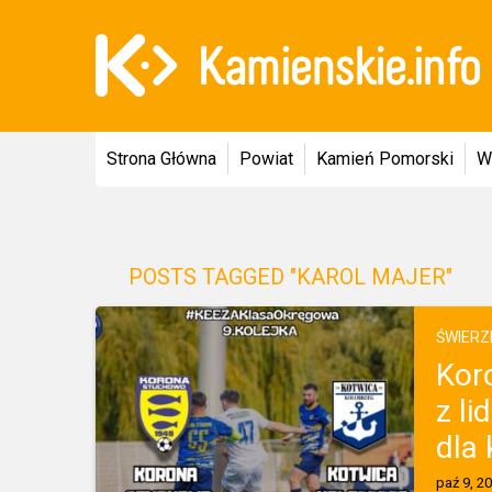
Strona Główna
Powiat
Kamień Pomorski
W
POSTS TAGGED "KAROL MAJER"
ŚWIERZ
Kor
z li
dla 
paź 9, 2