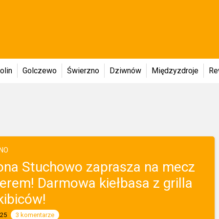
olin
Golczewo
Świerzno
Dziwnów
Międzyzdroje
Re
NO
ona Stuchowo zaprasza na mecz
derem! Darmowa kiełbasa z grilla
kibiców!
025
3 komentarze