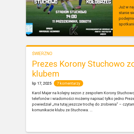
Już w na
stanie s
podejmie
spotkani
ŚWIERZNO
Prezes Korony Stuchowo zo
klubem
lip 17, 2025
7 komentarzy
Karol Majer na kolejny sezon z zespołem Korony Stuchowo
telefonów i wiadomości możemy napisać tylko jedno Prezes
powiedział „ma tutaj jeszcze trochę do zrobienia” – czyta
komunikacie klubu ze Stuchowa. ...