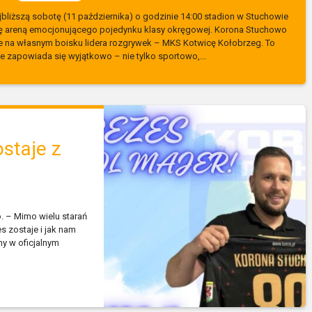
jbliższą sobotę (11 października) o godzinie 14:00 stadion w Stuchowie
ię areną emocjonującego pojedynku klasy okręgowej. Korona Stuchowo
 na własnym boisku lidera rozgrywek – MKS Kotwicę Kołobrzeg. To
e zapowiada się wyjątkowo – nie tylko sportowo,...
staje z
. – Mimo wielu starań
 zostaje i jak nam
my w oficjalnym