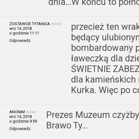
dnia…W końcu to półno
ZOSTAWCIE TYTANICA
mówi:
przecież ten wra
wrz 14, 2018
o godzinie 11:11
będący ulubionym
Odpowiedz
bombardowany pr
ławeczką dla dzie
ŚWIETNIE ZABEZP
dla kamieńskich 
Kurka. Więc po co
ANONIM
mówi:
Prezes Muzeum czyżby 
wrz 14, 2018
o godzinie 9:59
Brawo Ty…
Odpowiedz