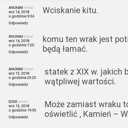
ANONIM
mówi:
Wciskanie kitu.
wrz 14, 2018
o godzinie 9:34
Odpowiedz
ANONIM
mówi:
komu ten wrak jest potr
wrz 14, 2018
o godzinie 7:20
będą łamać.
Odpowiedz
ANONIM
mówi:
statek z XIX w. jakich 
wrz 13, 2018
o godzinie 23:23
wątpliwej wartości.
Odpowiedz
EDEK
mówi:
Może zamiast wraku t
wrz 13, 2018
o godzinie 19:55
oświetlić , Kamień – 
Odpowiedz