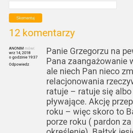
12 komentarzy
ANONIM
mówi:
Panie Grzegorzu na pe
wrz 14, 2018
o godzinie 19:37
Pana zaangażowanie w 
Odpowiedz
ale niech Pan nieco zm
relacjonowania rzeczyw
ratuje – ratuje się albo
pływające. Akcję prze
roku – więc skoro to Ba
porze roku ( pardon za
określenie). Bałtyk jesi