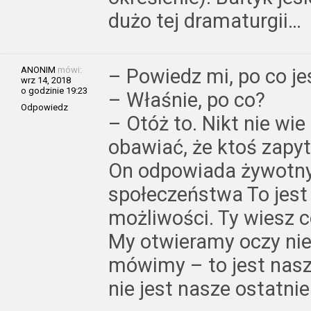
dużo tej dramaturgii…
ANONIM
mówi:
– Powiedz mi, po co je
wrz 14, 2018
o godzinie 19:23
– Właśnie, po co?
Odpowiedz
– Otóż to. Nikt nie wie
obawiać, że ktoś zapyt
On odpowiada żywotn
społeczeństwa To jest
możliwości. Ty wiesz 
My otwieramy oczy nie
mówimy – to jest nasze
nie jest nasze ostatni