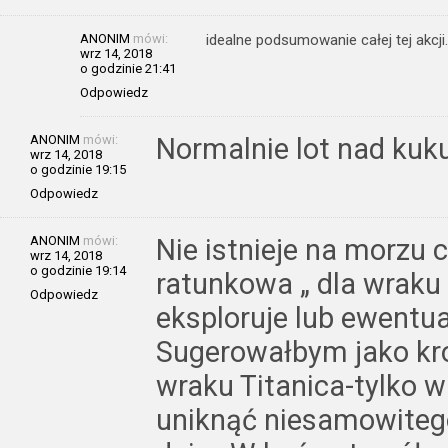
ANONIM
mówi:
idealne podsumowanie całej tej akcji.
wrz 14, 2018
o godzinie 21:41
Odpowiedz
ANONIM
mówi:
Normalnie lot nad ku
wrz 14, 2018
o godzinie 19:15
Odpowiedz
ANONIM
mówi:
Nie istnieje na morzu c
wrz 14, 2018
o godzinie 19:14
ratunkowa „ dla wraku 
Odpowiedz
eksploruje lub ewentu
Sugerowałbym jako kro
wraku Titanica-tylko w 
uniknąć niesamowitego