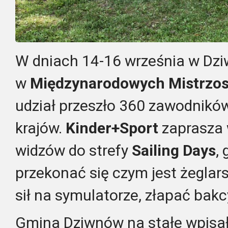
W dniach 14-16 września w Dz
w
Międzynarodowych Mistrzo
udział przeszło 360 zawodnikó
krajów.
Kinder+Sport
zaprasza 
widzów do strefy
Sailing Days
,
przekonać się czym jest żegla
sił na symulatorze, złapać bakc
Gmina Dziwnów na stałe wpisa