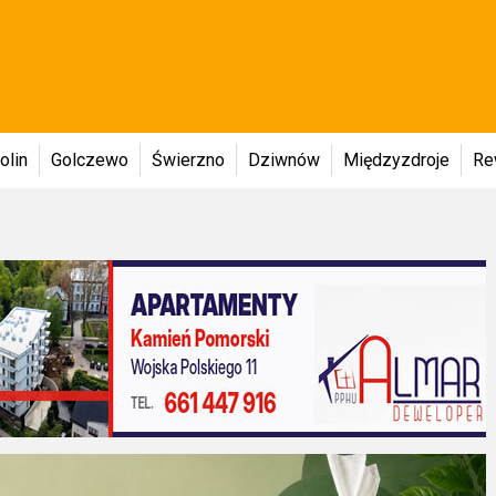
olin
Golczewo
Świerzno
Dziwnów
Międzyzdroje
Re