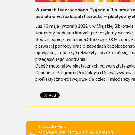
W ramach tegorocznego Tygodnia Bibliotek se
udziału w warsztatach literacko – plastyczny
Już 10 maja (wtorek) 2022 r. w Miejskiej Bibliotec
warsztaty, podczas których przeczytamy ciekawe h
Gośćmi specjalnymi będą Strażacy z OSP Lubin, 
pierwszej pomocy oraz o zasadach bezpieczeństw
opowieści, zobaczyć rekwizyty i przekonać się, ja
przegapić tego spotkania!
Część materiałów plastycznych na warsztaty za
Gminnego Programu Profilaktyki i Rozwiązywania 
profilaktyczno-rozwojowe dla dzieci i młodzieży r
Poprzedni wpis
Majowe świętowanie w Kamieniu