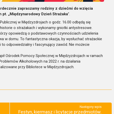
rdecznie zapraszamy rodziny z dziećmi do wzięcia
ch pt. „Międzynarodowy Dzień Strażaka
”.
e Publicznej w Międzyzdrojach o godz. 16.00 odbędą się
istorie o strażakach i wykonamy gniotki antystresowe.
którzy opowiedzą o podstawowych czynnościach udzielenia
a w domu. To fantastyczna okazja, by wysłuchać strażackie
ki to odpowiedzialny i fascynujący zawód. Nie możecie
kupił Ośrodek Pomocy Społecznej w Międzyzdrojach w ramach
Problemów Alkoholowych na 2022 r. na działania
ealizowane przy Bibliotece w Międzyzdrojach.
Następny wpis
Festyn, kiermasz i licytacje przedmiotów.