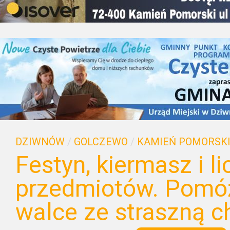
DZIWNÓW
/
GOLCZEWO
/
KAMIEŃ POMORSK
Festyn, kiermasz i li
przedmiotów. Pomó
walce ze straszną c