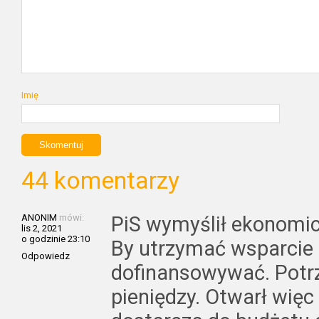
Imię
44 komentarzy
ANONIM
mówi:
PiS wymyślił ekonomi
lis 2, 2021
o godzinie 23:10
By utrzymać wsparcie
Odpowiedz
dofinansowywać. Potrz
pieniędzy. Otwarł więc 