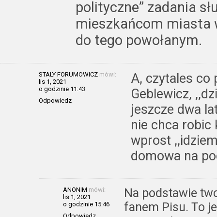
polityczne” zadania s
mieszkańcom miasta w
do tego powołanym.
STALY FORUMOWICZ
mówi:
A, czytales co
lis 1, 2021
o godzinie 11:43
Geblewicz, ,,d
Odpowiedz
jeszcze dwa la
nie chca robic
wprost ,,idzie
domowa na poc
ANONIM
mówi:
Na podstawie two
lis 1, 2021
fanem Pisu. To je
o godzinie 15:46
Odpowiedz