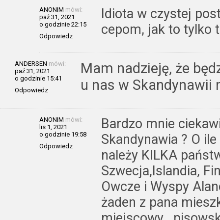
ANONIM
mówi:
Idiota w czystej post
paź 31, 2021
o godzinie 22:15
cepom, jak to tylko 
Odpowiedz
ANDERSEN
mówi:
Mam nadzieję, że będz
paź 31, 2021
o godzinie 15:41
u nas w Skandynawii 
Odpowiedz
ANONIM
mówi:
Bardzo mnie ciekawi
lis 1, 2021
o godzinie 19:58
Skandynawia ? O il
Odpowiedz
należy KILKA państw
Szwecja,Islandia, Fi
Owcze i Wyspy Alan
żaden z pana mieszk
miejscowy , pisowsk