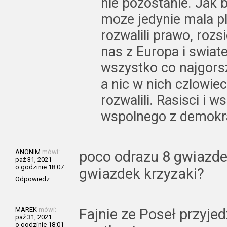
nie pozostanie. Jak 
moze jedynie mala pl
rozwalili prawo, rozsi
nas z Europa i swiat
wszystko co najgors
a nic w nich czlowie
rozwalili. Rasisci i 
wspolnego z demokr
ANONIM
mówi:
poco odrazu 8 gwiazdek
paź 31, 2021
o godzinie 18:07
gwiazdek krzyzaki?
Odpowiedz
MAREK
mówi:
Fajnie ze Poseł przyjed
paź 31, 2021
o godzinie 18:01