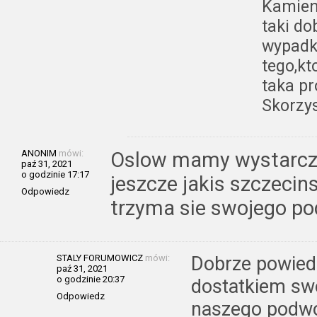
Kamien 
taki do
wypadku
tego,kt
taka pr
Skorzys
ANONIM
mówi:
Oslow mamy wystarcza
paź 31, 2021
o godzinie 17:17
jeszcze jakis szczecins
Odpowiedz
trzyma sie swojego p
STALY FORUMOWICZ
mówi:
Dobrze powied
paź 31, 2021
o godzinie 20:37
dostatkiem swo
Odpowiedz
naszego podwo