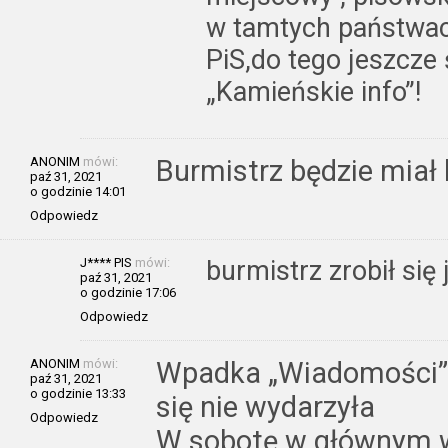
w tamtych państwach
PiS,do tego jeszcze
„Kamieńskie info”!
ANONIM
mówi:
Burmistrz będzie miał 
paź 31, 2021
o godzinie 14:01
Odpowiedz
J**** PIS
mówi:
burmistrz zrobił się 
paź 31, 2021
o godzinie 17:06
Odpowiedz
ANONIM
mówi:
Wpadka „Wiadomości”: s
paź 31, 2021
o godzinie 13:33
się nie wydarzyła
Odpowiedz
W sobotę w głównym 