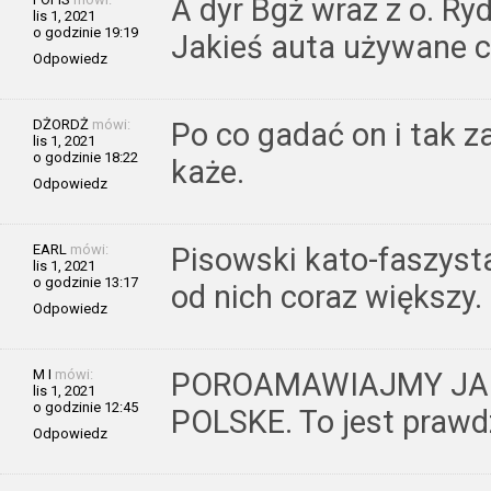
A dyr Bgż wraz z o. Ry
lis 1, 2021
o godzinie 19:19
Jakieś auta używane 
Odpowiedz
DŻORDŻ
mówi:
Po co gadać on i tak z
lis 1, 2021
o godzinie 18:22
każe.
Odpowiedz
EARL
mówi:
Pisowski kato-faszyst
lis 1, 2021
o godzinie 13:17
od nich coraz większy.
Odpowiedz
M I
mówi:
POROAMAWIAJMY JAK
lis 1, 2021
o godzinie 12:45
POLSKE. To jest prawd
Odpowiedz