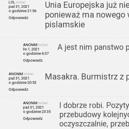
LOL
mówi:
Unia Europejska już ni
paź 31, 2021
o godzinie 21:56
ponieważ ma nowego w
Odpowiedz
pislamskie
ANONIM
mówi:
A jest nim panstwo p
lis 1, 2021
o godzinie 6:37
Odpowiedz
ANONIM
mówi:
Masakra. Burmistrz z p
paź 31, 2021
o godzinie 20:53
Odpowiedz
ANONIM
mówi:
I dobrze robi. Pozyt
paź 31, 2021
o godzinie 23:35
przebudowy kolejnyc
Odpowiedz
oczyszczalnie, prze