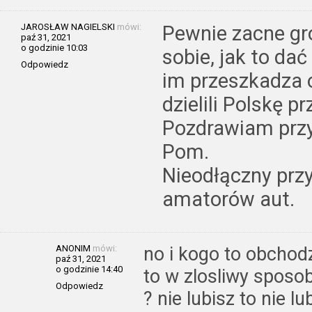
JAROSŁAW NAGIELSKI
mówi:
Pewnie zacne gr
paź 31, 2021
o godzinie 10:03
sobie, jak to dać
Odpowiedz
im przeszkadza 
dzielili Polskę p
Pozdrawiam przy
Pom.
Nieodłączny przy
amatorów aut.
ANONIM
mówi:
no i kogo to obchodz
paź 31, 2021
o godzinie 14:40
to w zlosliwy sposob 
Odpowiedz
? nie lubisz to nie lu