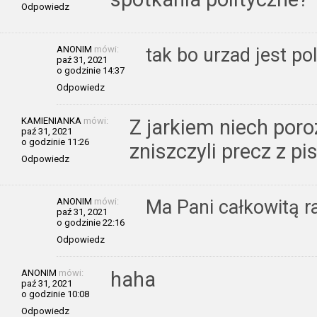
Odpowiedz
ANONIM
mówi:
tak bo urzad jest po
paź 31, 2021
o godzinie 14:37
Odpowiedz
KAMIENIANKA
mówi:
Z jarkiem niech por
paź 31, 2021
o godzinie 11:26
zniszczyli precz z p
Odpowiedz
ANONIM
mówi:
Ma Pani całkowitą ra
paź 31, 2021
o godzinie 22:16
Odpowiedz
ANONIM
mówi:
haha
paź 31, 2021
o godzinie 10:08
Odpowiedz