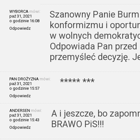
WYBORCA
mówi:
Szanowny Panie Burmis
paź 31, 2021
o godzinie 16:08
konformizmu i oportu
Odpowiedz
w wolnych demokraty
Odpowiada Pan przed 
przemyśleć decyzję. Je
PAN DROŻYZNA
mówi:
***** ***
paź 31, 2021
o godzinie 15:57
Odpowiedz
ANDERSEN
mówi:
A i jeszcze, bo zapom
paź 31, 2021
o godzinie 15:43
BRAWO PiS!!!
Odpowiedz