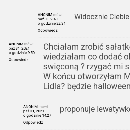
ANONIM
mówi:
Widocznie Ciebie 
paź 31, 2021
o godzinie 22:31
Odpowiedz
ANONIM
mówi:
Chciałam zrobić sałatkę
paź 31, 2021
o godzinie 9:50
wiedziałam co dodać o
Odpowiedz
swięconą ? rzygać mi si
W końcu otworzyłam Ma
Lidla? będzie halloween
ANONIM
mówi:
proponuje lewatywke
paź 31, 2021
o godzinie 14:27
Odpowiedz