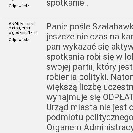
spotkanie .
Odpowiedz
ANONIM
mówi:
Panie pośle Szałabawka
paź 31, 2021
o godzinie 17:54
jeszcze nie czas na k
Odpowiedz
pan wykazać się aktywn
spotkania robi się w l
swojej partii, który j
robienia polityki. Nat
większą liczbę uczestn
wynajmuje się ODPŁATN
Urząd miasta nie jest 
podmiotu polityczneg
Organem Administracyj