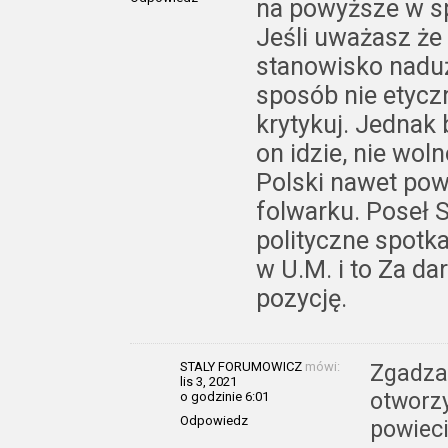
na powyższe w sp
Jeśli uważasz że 
stanowisko naduż
sposób nie etyczny
krytykuj. Jednak 
on idzie, nie wol
Polski nawet pow
folwarku. Poseł 
polityczne spotk
w U.M. i to Za d
pozycję.
STALY FORUMOWICZ
mówi:
Zgadzam
lis 3, 2021
otworzy
o godzinie 6:01
Odpowiedz
powieci