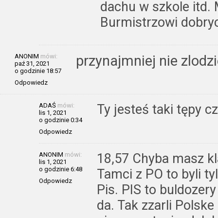
dachu w szkole itd.
Burmistrzowi dobrych
ANONIM
mówi:
przynajmniej nie zlodz
paź 31, 2021
o godzinie 18:57
Odpowiedz
ADAŚ
mówi:
Ty jesteś taki tępy c
lis 1, 2021
o godzinie 0:34
Odpowiedz
ANONIM
mówi:
18,57 Chyba masz kl
lis 1, 2021
o godzinie 6:48
Tamci z PO to byli t
Odpowiedz
Pis. PIS to buldozer
da. Tak zzarli Polske 