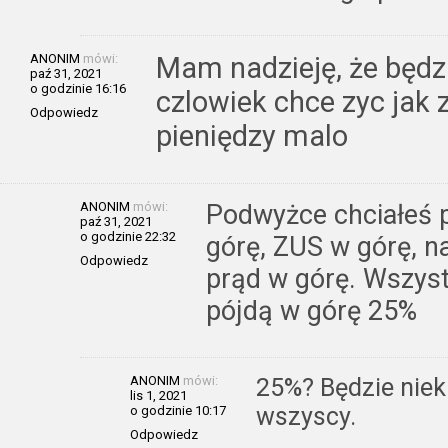
ANONIM
mówi:
Mam nadzieję, że będz
paź 31, 2021
o godzinie 16:16
czlowiek chce zyc jak 
Odpowiedz
pieniędzy malo
ANONIM
mówi:
Podwyżce chciałeś 
paź 31, 2021
o godzinie 22:32
górę, ZUS w górę, na
Odpowiedz
prąd w górę. Wszys
pójdą w górę 25%
ANONIM
mówi:
25%? Będzie niek
lis 1, 2021
wszyscy.
o godzinie 10:17
Odpowiedz