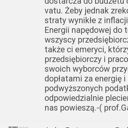
dostarcza do budżetu 
vatu. Żeby jednak zr
straty wynikłe z inflac
Energii napędowej do 
wszyscy przedsiębiorczy
także ci emeryci, którz
przedsiębiorczy i pra
swoich wyborców przyg
dopłatami za energię i
podwyższonych podatkó
odpowiedzialnie pleci
nas powieszą.-( prof.
POPIS
mówi: