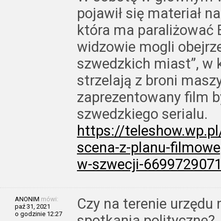
pojawił się materiał na
która ma paraliżować 
widzowie mogli obejrze
szwedzkich miast”, w 
strzelają z broni masz
zaprezentowany film b
szwedzkiego serialu.
https://teleshow.wp.
scena-z-planu-filmoweg
w-szwecji-669972907
ANONIM
mówi:
Czy na terenie urzęd
paź 31, 2021
o godzinie 12:27
spotkania polityczne?