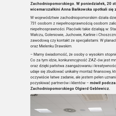
Zachodniopomorskiego. W poniedziałek, 20 sty
wicemarszałkini Anna Bańkowska spotkali się 
W województwie zachodniopomorskim działa dzie
731 osobom z niepełnosprawnością osobom zali
niepełnosprawności. Placówki takie działają w: St
Wałczu, Goleniowie, Juchowie, Karlinie i Choszczni
zawodową czy kontakt ze specjalistami. W planach
oraz Mielenku Drawskim.
– Mamy świadomość, że osoby o wysokim stopniu
Co za tym idzie, konkurencyjność ZAZ-ów jest mn
oraz dzięki państwa zaangażowaniu i kreatywnośc
udaje się zbudować unikalny montaż finansowy, któ
oczywiście łatwe zadanie, ale jestem pełen uznani
pozyskiwać partnerów i klientów –
mówił podcza
Zachodniopomorskiego Olgierd Geblewicz.