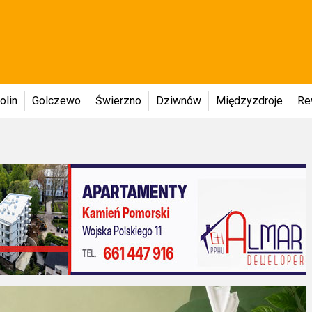
olin
Golczewo
Świerzno
Dziwnów
Międzyzdroje
Re