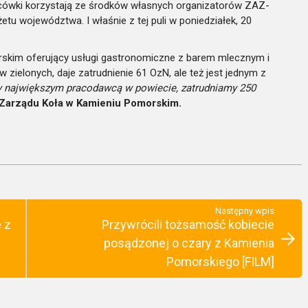
cówki korzystają ze środków własnych organizatorów ZAZ-
u województwa. I właśnie z tej puli w poniedziałek, 20
kim oferujący usługi gastronomiczne z barem mlecznym i
 zielonych, daje zatrudnienie 61 OzN, ale też jest jednym z
 największym pracodawcą w powiecie, zatrudniamy 250
 Zarządu Koła w Kamieniu Pomorskim.
Następny wpis
 z
Przywrócili tożsamość kobiecie
posądzonej o czary z Kamienia
Pomorskiego [FILM]