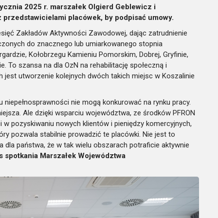
cznia 2025 r. marszałek Olgierd Geblewicz i
z przedstawicielami placówek, by podpisać umowy.
sięć Zakładów Aktywności Zawodowej, dając zatrudnienie
czonych do znacznego lub umiarkowanego stopnia
argardzie, Kołobrzegu Kamieniu Pomorskim, Dobrej, Gryfinie,
e. To szansa na dla OzN na rehabilitację społeczną i
 jest utworzenie kolejnych dwóch takich miejsc w Koszalinie
 niepełnosprawności nie mogą konkurować na rynku pracy.
iejsza. Ale dzięki wsparciu województwa, ze środków PFRON
i w pozyskiwaniu nowych klientów i pieniędzy komercyjnych,
ry pozwala stabilnie prowadzić te placówki. Nie jest to
a dla państwa, że w tak wielu obszarach potraficie aktywnie
s spotkania Marszałek Województwa