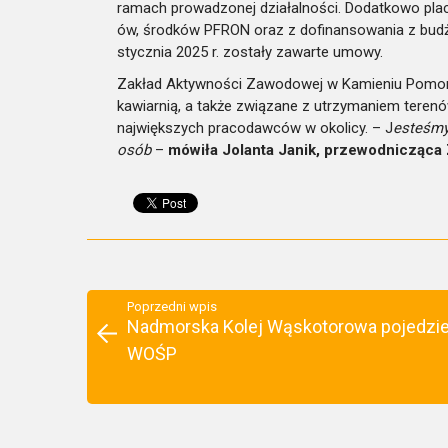
ramach prowadzonej działalności. Dodatkowo pla
ów, środków PFRON oraz z dofinansowania z budżet
stycznia 2025 r. zostały zawarte umowy.
Zakład Aktywności Zawodowej w Kamieniu Pomors
kawiarnią, a także związane z utrzymaniem terenów
największych pracodawców w okolicy. – J
esteśmy
osób
–
mówiła Jolanta Janik, przewodnicząca
Poprzedni wpis
Nadmorska Kolej Wąskotorowa pojedzie
WOŚP