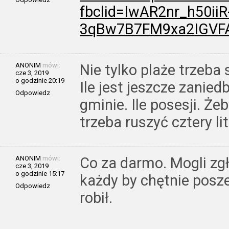
fbclid=IwAR2nr_h50iiR
3qBw7B7FM9xa2IGVF
ANONIM
mówi:
Nie tylko plaże trzeba 
cze 3, 2019
o godzinie 20:19
Ile jest jeszcze zanie
Odpowiedz
gminie. Ile posesji. Ż
trzeba ruszyć cztery lit
ANONIM
mówi:
Co za darmo. Mogli zgł
cze 3, 2019
o godzinie 15:17
każdy by chętnie posz
Odpowiedz
robił.