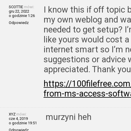
SCOTTIE
mówi:
I know this if off topic 
gru 22, 2022
o godzinie 1:26
my own weblog and was 
Odpowiedz
needed to get setup? I
like yours would cost a
internet smart so I’m n
suggestions or advice 
appreciated. Thank you
https://100filefree.c
from-ms-access-softw
XYZ
mówi:
murzyni heh
cze 4, 2019
o godzinie 19:51
Odpowiedz