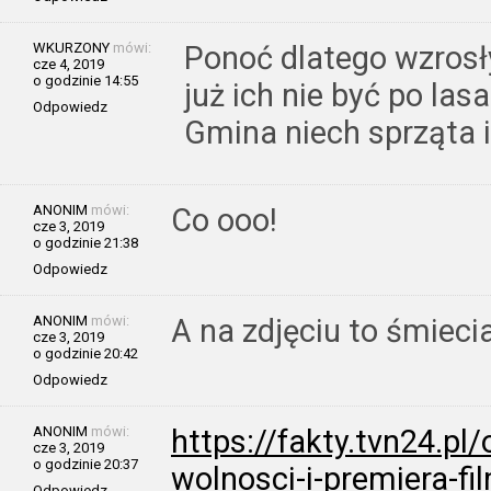
WKURZONY
mówi:
Ponoć dlatego wzrosł
cze 4, 2019
o godzinie 14:55
już ich nie być po las
Odpowiedz
Gmina niech sprząta i
ANONIM
mówi:
Co ooo!
cze 3, 2019
o godzinie 21:38
Odpowiedz
ANONIM
mówi:
A na zdjęciu to śmieci
cze 3, 2019
o godzinie 20:42
Odpowiedz
ANONIM
mówi:
https://fakty.tvn24.pl/
cze 3, 2019
o godzinie 20:37
wolnosci-i-premiera-f
Odpowiedz