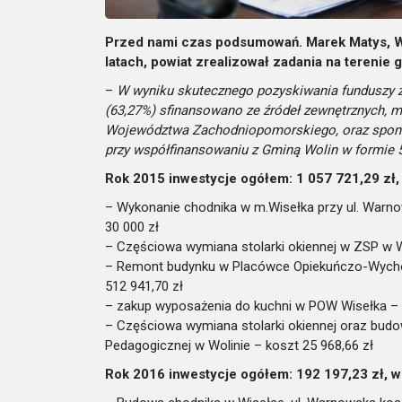
Przed nami czas podsumowań. Marek Matys, Wi
latach, powiat zrealizował zadania na terenie 
–
W wyniku skutecznego pozyskiwania funduszy 
(63,27%) sfinansowano ze źródeł zewnętrznych, m.
Województwa Zachodniopomorskiego, oraz sponso
przy współfinansowaniu z Gminą Wolin w formie
Rok 2015 inwestycje ogółem: 1 057 721,29 zł,
– Wykonanie chodnika w m.Wisełka przy ul. Warno
30 000 zł
– Częściowa wymiana stolarki okiennej w ZSP w Wo
– Remont budynku w Placówce Opiekuńczo-Wychow
512 941,70 zł
– zakup wyposażenia do kuchni w POW Wisełka – 
– Częściowa wymiana stolarki okiennej oraz budow
Pedagogicznej w Wolinie – koszt 25 968,66 zł
Rok 2016 inwestycje ogółem: 192 197,23 zł, w