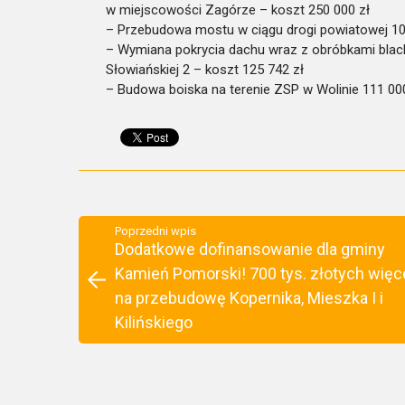
w miejscowości Zagórze – koszt 250 000 zł
– Przebudowa mostu w ciągu drogi powiatowej 1
– Wymiana pokrycia dachu wraz z obróbkami blach
Słowiańskiej 2 – koszt 125 742 zł
– Budowa boiska na terenie ZSP w Wolinie 111 000
Poprzedni wpis
Dodatkowe dofinansowanie dla gminy
Kamień Pomorski! 700 tys. złotych więc
na przebudowę Kopernika, Mieszka I i
Kilińskiego