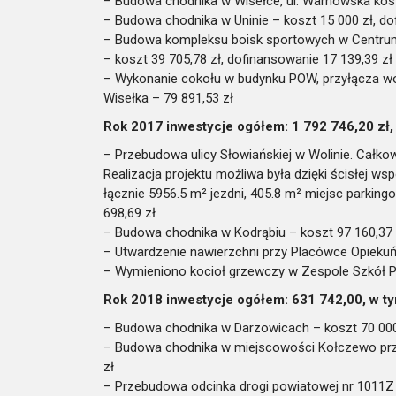
– Budowa chodnika w Wisełce, ul. Warnowska kosz
– Budowa chodnika w Uninie – koszt 15 000 zł, do
– Budowa kompleksu boisk sportowych w Centru
– koszt 39 705,78 zł, dofinansowanie 17 139,39 zł
– Wykonanie cokołu w budynku POW, przyłącza wo
Wisełka – 79 891,53 zł
Rok 2017 inwestycje ogółem: 1 792 746,20 zł,
– Przebudowa ulicy Słowiańskiej w Wolinie. Całkow
Realizacja projektu możliwa była dzięki ścisłej ws
łącznie 5956.5 m² jezdni, 405.8 m² miejsc parkin
698,69 zł
– Budowa chodnika w Kodrąbiu – koszt 97 160,37 z
– Utwardzenie nawierzchni przy Placówce Opiek
– Wymieniono kocioł grzewczy w Zespole Szkół P
Rok 2018 inwestycje ogółem: 631 742,00, w ty
– Budowa chodnika w Darzowicach – koszt 70 000 
– Budowa chodnika w miejscowości Kołczewo przy 
zł
– Przebudowa odcinka drogi powiatowej nr 1011