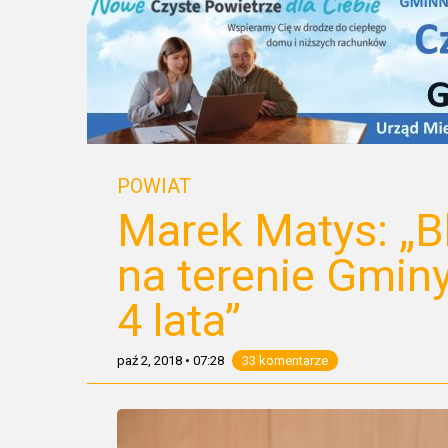
POWIAT
Marek Matys: „Bl
na terenie Gminy
4 lata”
paź 2, 2018
•
07:28
33 komentarze