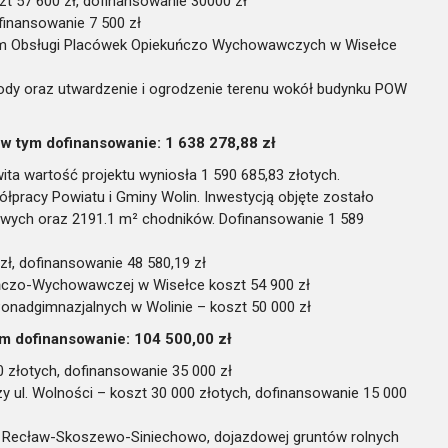
t 57 600 zł, dofinansowanie 30000 zł
finansowanie 7 500 zł
m Obsługi Placówek Opiekuńczo Wychowawczych w Wisełce
dy oraz utwardzenie i ogrodzenie terenu wokół budynku POW
 w tym dofinansowanie: 1 638 278,88 zł
ita wartość projektu wyniosła 1 590 685,83 złotych.
półpracy Powiatu i Gminy Wolin. Inwestycją objęte zostało
gowych oraz 2191.1 m² chodników. Dofinansowanie 1 589
ł, dofinansowanie 48 580,19 zł
uńczo-Wychowawczej w Wisełce koszt 54 900 zł
onadgimnazjalnych w Wolinie – koszt 50 000 zł
m dofinansowanie: 104 500,00 zł
złotych, dofinansowanie 35 000 zł
ul. Wolności – koszt 30 000 złotych, dofinansowanie 15 000
Z Recław-Skoszewo-Siniechowo, dojazdowej gruntów rolnych