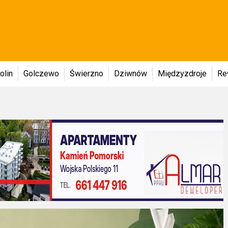
olin
Golczewo
Świerzno
Dziwnów
Międzyzdroje
Re