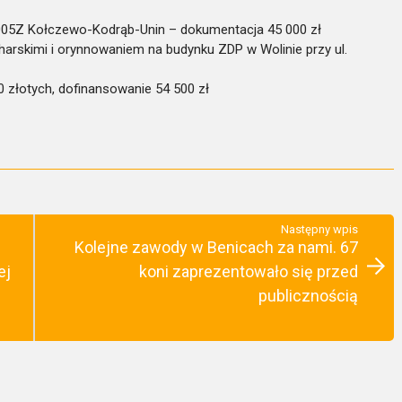
005Z Kołczewo-Kodrąb-Unin – dokumentacja 45 000 zł
arskimi i orynnowaniem na budynku ZDP w Wolinie przy ul.
 złotych, dofinansowanie 54 500 zł
Następny wpis
Kolejne zawody w Benicach za nami. 67
ej
koni zaprezentowało się przed
publicznością