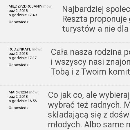
MIĘDZYZDROJANIN
mówi:
Najbardziej spol
paź 2, 2018
o godzinie 17:49
Reszta proponuje 
Odpowiedz
turystów a nie d
RODZINKAPL
mówi:
Cała nasza rodzina p
paź 2, 2018
o godzinie 17:37
i wszyscy nasi znajo
Odpowiedz
Tobą i z Twoim komi
MARIK1234
mówi:
Co jak co, ale wybiera
paź 2, 2018
o godzinie 16:56
wybrać też radnych. 
Odpowiedz
składającą się z dośw
młodych. Albo same m