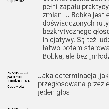
Odpowiedz
pełni zapału praktycy
zmian. U Bobka jest e
doświadczonych ruty
bezkrytycznego głoso
inicjatywy. Są też lu
łatwo potem sterowa
Bobka, ale bez „młodz
ANONIM
mówi:
Jaka determinacja ,ja
paź 3, 2018
o godzinie 15:47
przegłosowana przez 
Odpowiedz
jeden głos