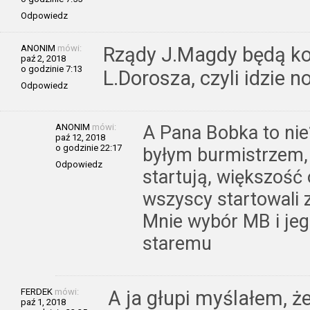
Odpowiedz
ANONIM
mówi:
Rządy J.Magdy będą ko
paź 2, 2018
o godzinie 7:13
L.Dorosza, czyli idzie 
Odpowiedz
ANONIM
mówi:
A Pana Bobka to nie
paź 12, 2018
o godzinie 22:17
byłym burmistrzem, 
Odpowiedz
startują, większość o
wszyscy startowali
Mnie wybór MB i jeg
staremu
FERDEK
mówi:
A ja głupi myślałem, ż
paź 1, 2018