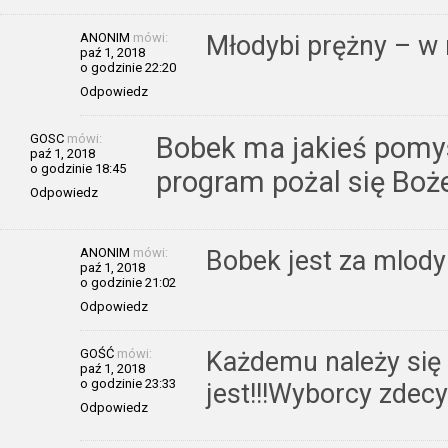
ANONIM
mówi:
Młodybi prężny – w r
paź 1, 2018
o godzinie 22:20
Odpowiedz
GOSC
mówi:
Bobek ma jakieś pomys
paź 1, 2018
o godzinie 18:45
program pożal się Boż
Odpowiedz
ANONIM
mówi:
Bobek jest za mlody 
paź 1, 2018
o godzinie 21:02
Odpowiedz
GOŚĆ
mówi:
Każdemu należy się 
paź 1, 2018
o godzinie 23:33
jest!!!Wyborcy zdecyd
Odpowiedz