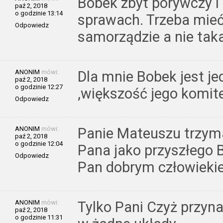
Bobek zbyt porywczy i
paź 2, 2018
o godzinie 13:14
sprawach. Trzeba mieć
Odpowiedz
samorządzie a nie taka
ANONIM
mówi:
Dla mnie Bobek jest 
paź 2, 2018
o godzinie 12:27
,większość jego komite
Odpowiedz
ANONIM
mówi:
Panie Mateuszu trzym
paź 2, 2018
o godzinie 12:04
Pana jako przyszłego B
Odpowiedz
Pan dobrym człowieki
ANONIM
mówi:
Tylko Pani Czyż przyna
paź 2, 2018
o godzinie 11:31