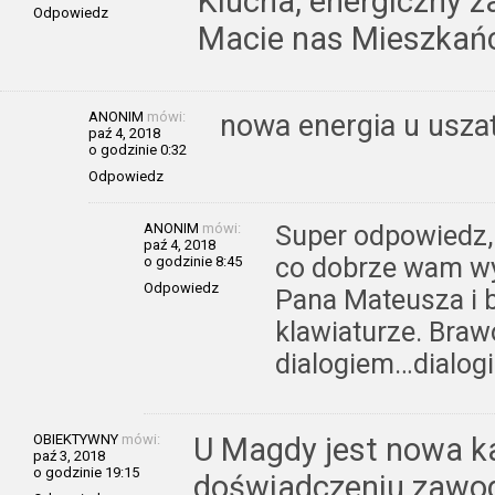
Klucha, energiczny z
Odpowiedz
Macie nas Mieszkań
ANONIM
mówi:
nowa energia u usza
paź 4, 2018
o godzinie 0:32
Odpowiedz
ANONIM
mówi:
Super odpowiedz,
paź 4, 2018
co dobrze wam wy
o godzinie 8:45
Odpowiedz
Pana Mateusza i 
klawiaturze. Brawo
dialogiem…dialog
OBIEKTYWNY
mówi:
U Magdy jest nowa k
paź 3, 2018
o godzinie 19:15
doświadczeniu zawo