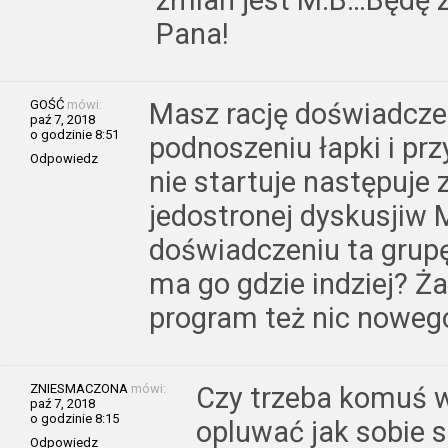
Pana!
GOŚĆ
mówi:
Masz rację doświadczen
paź 7, 2018
o godzinie 8:51
podnoszeniu łapki i prz
Odpowiedz
nie startuje następuje
jedostronej dyskusjiw 
doświadczeniu ta grupę
ma go gdzie indziej? Ża
program też nic noweg
ZNIESMACZONA
mówi:
Czy trzeba komuś w
paź 7, 2018
o godzinie 8:15
opluwać jak sobie s
Odpowiedz