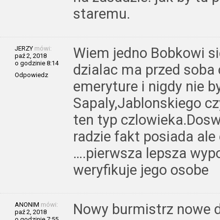
staremu.
JERZY
mówi:
Wiem jedno Bobkowi sie
paź 2, 2018
o godzinie 8:14
dzialac ma przed soba 
Odpowiedz
emeryture i nigdy nie b
Sapaly,Jablonskiego cz
ten typ czlowieka.Dosw
radzie fakt posiada ale
….pierwsza lepsza wyp
weryfikuje jego osobe
ANONIM
mówi:
Nowy burmistrz nowe dz
paź 2, 2018
o godzinie 7:55