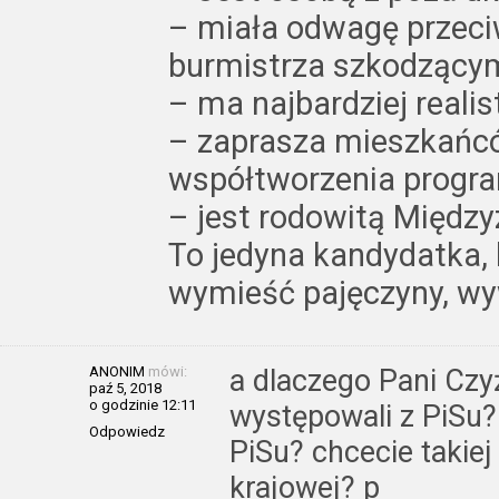
– miała odwagę przeci
burmistrza szkodząc
– ma najbardziej reali
– zaprasza mieszkańcó
współtworzenia progr
– jest rodowitą Międz
To jedyna kandydatka, 
wymieść pajęczyny, wy
ANONIM
mówi:
a dlaczego Pani Czyż
paź 5, 2018
o godzinie 12:11
występowali z PiSu?
Odpowiedz
PiSu? chcecie takiej
krajowej? p