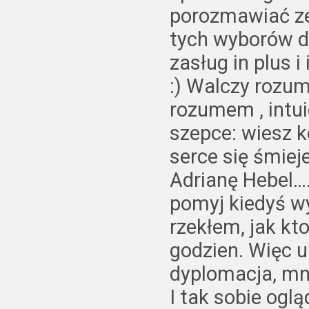
porozmawiać ze
tych wyborów do
zasług in plus i
:) Walczy rozum
rozumem , intuic
szepce: wiesz 
serce się śmie
Adrianę Hebel….i
pomyj kiedyś wy
rzekłem, jak kto
godzien. Więc u
dyplomacja, mni
I tak sobie ogl