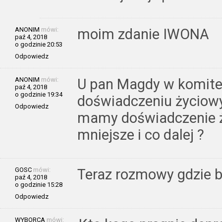
ANONIM
mówi:
moim zdanie IWONA
paź 4, 2018
o godzinie 20:53
Odpowiedz
ANONIM
mówi:
U pan Magdy w komite
paź 4, 2018
o godzinie 19:34
doświadczeniu życiow
Odpowiedz
mamy doświadczenie ży
mniejsze i co dalej ?
GOSC
mówi:
Teraz rozmowy gdzie b
paź 4, 2018
o godzinie 15:28
Odpowiedz
WYBORCA
mówi: