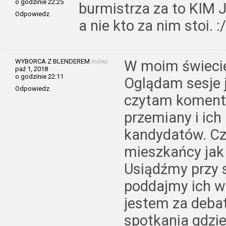
o godzinie 22:25
burmistrza za to KIM J
Odpowiedz
a nie kto za nim stoi. :/
WYBORCA Z BLENDEREM
mówi:
W moim świecie
paź 1, 2018
o godzinie 22:11
Oglądam sesje j
Odpowiedz
czytam komenta
przemiany i ich
kandydatów. Cz
mieszkańcy jak
Usiądźmy przy s
poddajmy ich w 
jestem za debatą
spotkania gdzi