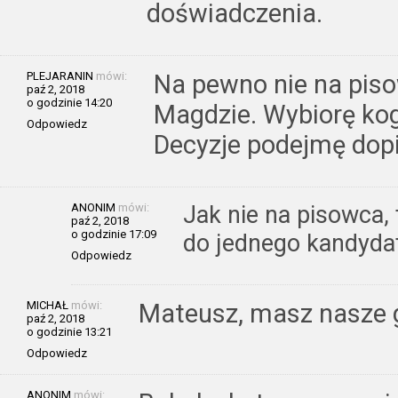
doświadczenia.
PLEJARANIN
mówi:
Na pewno nie na piso
paź 2, 2018
o godzinie 14:20
Magdzie. Wybiorę kog
Odpowiedz
Decyzje podejmę dopi
ANONIM
mówi:
Jak nie na pisowca,
paź 2, 2018
o godzinie 17:09
do jednego kandyda
Odpowiedz
MICHAŁ
mówi:
Mateusz, masz nasze g
paź 2, 2018
o godzinie 13:21
Odpowiedz
ANONIM
mówi: