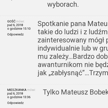
wyborach.
GOŚĆ
mówi:
Spotkanie pana Mateus
paź 6, 2018
o godzinie 15:10
takie do ludzi i z ludźm
Odpowiedz
zainteresowany mógł 
indywidualnie lub w gr
mu zależy…Bardzo dob
awanturnikom nie będz
jak „zabłysnąć”…Trzym
MIESZKANKA
mówi:
Tylko Mateusz Bobek
paź 6, 2018
o godzinie 13:36
Odpowiedz