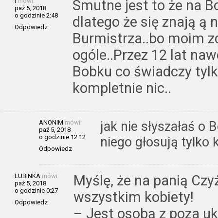
I
mówi:
Smutne jest to że na B
paź 5, 2018
o godzinie 2:48
dlatego że się znają ą 
Odpowiedz
Burmistrza..bo moim z
ogóle..Przez 12 lat na
Bobku co świadczy tylko
kompletnie nic..
ANONIM
mówi:
jak nie słyszałaś o 
paź 5, 2018
o godzinie 12:12
niego głosują tylko 
Odpowiedz
LUBINKA
mówi:
Myślę, że na panią Czy
paź 5, 2018
o godzinie 0:27
wszystkim kobiety!
Odpowiedz
– Jest osobą z poza u