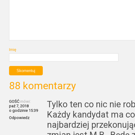
Imię
88 komentarzy
GOŚĆ
mówi:
Tylko ten co nic nie ro
paź 7, 2018
o godzinie 15:39
Każdy kandydat ma co
Odpowiedz
najbardziej przekonuj
zmian jest M.B…Będę z