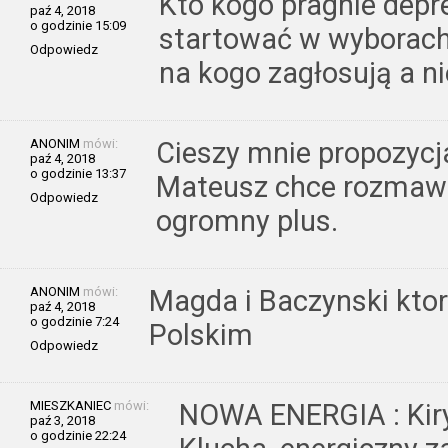
Kto kogo pragnie dep
paź 4, 2018
o godzinie 15:09
startować w wyborach 
Odpowiedz
na kogo zagłosują a ni
ANONIM
mówi:
Cieszy mnie propozycj
paź 4, 2018
o godzinie 13:37
Mateusz chce rozmawi
Odpowiedz
ogromny plus.
ANONIM
mówi:
Magda i Baczynski kto
paź 4, 2018
o godzinie 7:24
Polskim
Odpowiedz
MIESZKANIEC
mówi:
NOWA ENERGIA : Kiryl
paź 3, 2018
o godzinie 22:24