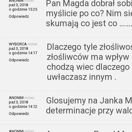
ANONIM
mówi:
Pan Magda dobrał sobi
paź 3, 2018
o godzinie 15:25
myślicie po co? Nim s
Odpowiedz
skumają co jest co …
WYBORCA
mówi:
Dlaczego tyle złośliwo
paź 3, 2018
o godzinie 14:17
złośliwców ma wpływ n
Odpowiedz
chodzą wiec dlaczego 
uwłaczasz innym .
ANONIM
mówi:
Glosujemy na Janka M
paź 3, 2018
o godzinie 14:12
determinacje przy walc
Odpowiedz
ANONIM
mówi: