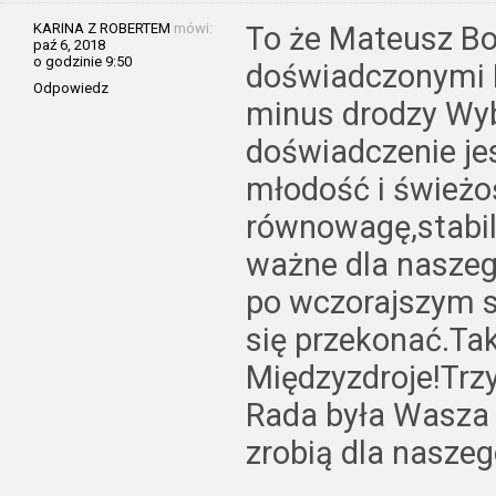
KARINA Z ROBERTEM
mówi:
To że Mateusz Bo
paź 6, 2018
o godzinie 9:50
doświadczonymi R
Odpowiedz
minus drodzy Wy
doświadczenie jes
młodość i świeżo
równowagę,stabil
ważne dla nasze
po wczorajszym 
się przekonać.Ta
Międzyzdroje!Trz
Rada była Wasza 
zrobią dla naszeg