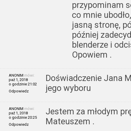
przypominam so
co mnie ubodło,
jasną stronę, p
później zadecyd
blenderze i odc
Opowiem .
ANONIM
mówi:
Doświadczenie Jana M
paź 1, 2018
o godzinie 21:02
jego wyboru
Odpowiedz
ANONIM
mówi:
Jestem za młodym pr
paź 1, 2018
o godzinie 20:25
Mateuszem .
Odpowiedz