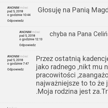
ANONIM
mówi:
Głosuję na Panią Magd
paź 5, 2018
o godzinie 10:44
Odpowiedz
ANONIM
mówi:
chyba na Pana Celiń
paź 5, 2018
o godzinie 12:13
Odpowiedz
ANONIM
mówi:
Przez ostatnią kadencj
paź 5, 2018
o godzinie 7:47
jako radnego ,nikt mu n
Odpowiedz
pracowitości ,zaangażo
najważniejsze to to że
.Moja rodzina jest za.T