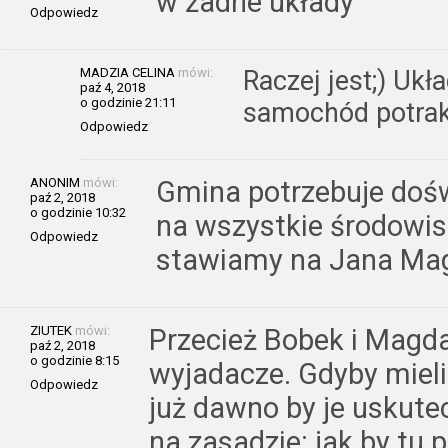
w żadne układy
Odpowiedz
MADZIA CELINA
mówi:
Raczej jest;) Ukł
paź 4, 2018
o godzinie 21:11
samochód potrak
Odpowiedz
ANONIM
mówi:
Gmina potrzebuje doś
paź 2, 2018
o godzinie 10:32
na wszystkie środowis
Odpowiedz
stawiamy na Jana Ma
ZIUTEK
mówi:
Przecież Bobek i Magda 
paź 2, 2018
o godzinie 8:15
wyjadacze. Gdyby mieli
Odpowiedz
już dawno by je uskutec
na zasadzie: jak by tu 