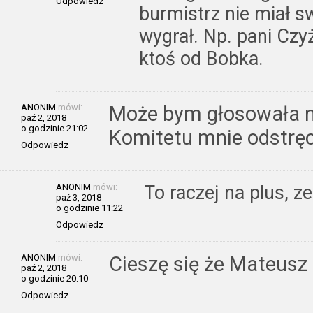
Odpowiedz
burmistrz nie miał sw
wygrał. Np. pani Czy
ktoś od Bobka.
ANONIM
mówi:
Może bym głosowała na
paź 2, 2018
o godzinie 21:02
Komitetu mnie odstręc
Odpowiedz
ANONIM
mówi:
To raczej na plus, ze 
paź 3, 2018
o godzinie 11:22
Odpowiedz
ANONIM
mówi:
Cieszę się że Mateusz 
paź 2, 2018
o godzinie 20:10
Odpowiedz