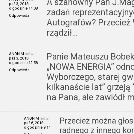
A szanowny Pan J.Mag
paź 3, 2018
o godzinie 14:08
zadań reprezentacyjny
Odpowiedz
Autografów? Przecież
rządził…
ANONIM
mówi:
Panie Mateuszu Bobek
paź 3, 2018
o godzinie 12:58
„NOWA ENERGIA” odnos
Odpowiedz
Wyborczego, starej gwa
kilkanaście lat” grzeją
na Pana, ale zawiódł m
ANONIM
mówi:
Przecież można głos
paź 6, 2018
o godzinie 9:14
radnego z innego kom