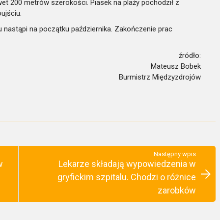
et 200 metrów szerokości. Piasek na plaży pochodził z
ujściu.
 nastąpi na początku października. Zakończenie prac
źródło:
Mateusz Bobek
Burmistrz Międzyzdrojów
Następny wpis
w
Lekarze składają wypowiedzenia w
gryfickim szpitalu. Chodzi o różnice
zarobków