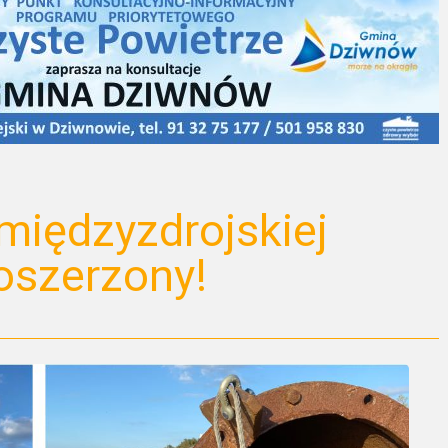
międzyzdrojskiej
poszerzony!