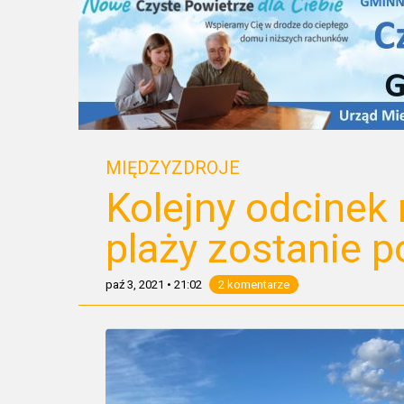
MIĘDZYZDROJE
Kolejny odcinek 
plaży zostanie 
paź 3, 2021
•
21:02
2 komentarze