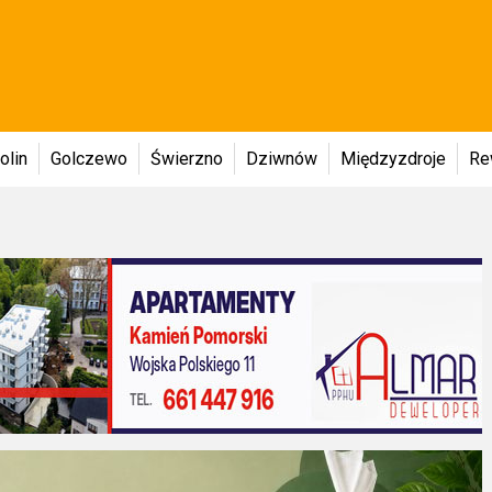
olin
Golczewo
Świerzno
Dziwnów
Międzyzdroje
Re