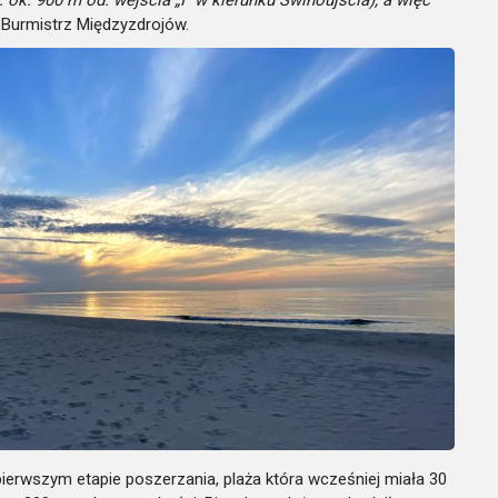
. ok. 900 m od. wejścia „I” w kierunku Świnoujścia), a więc
 Burmistrz Międzyzdrojów.
pierwszym etapie poszerzania, plaża która wcześniej miała 30