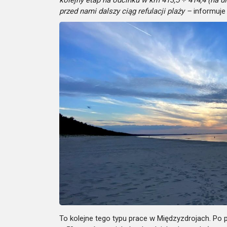
kolejny etap na odcinku w km 413,5 ÷ 414,4 (na dł
przed nami dalszy ciąg refulacji plaży –
informuje
To kolejne tego typu prace w Międzyzdrojach. Po 