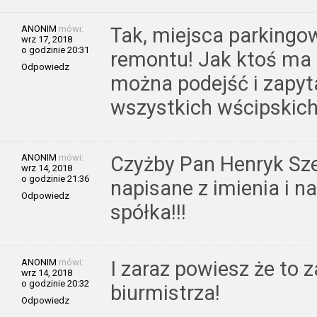
ANONIM
mówi:
Tak, miejsca parkingo
wrz 17, 2018
o godzinie 20:31
remontu! Jak ktoś ma 
Odpowiedz
można podejść i zapyt
wszystkich wścipskich 
ANONIM
mówi:
Czyżby Pan Henryk Sze
wrz 14, 2018
o godzinie 21:36
napisane z imienia i n
Odpowiedz
spółka!!!
ANONIM
mówi:
I zaraz powiesz że to
wrz 14, 2018
o godzinie 20:32
biurmistrza!
Odpowiedz