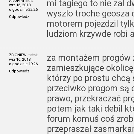
ANONIM
mówi:
mi tagiego to nie zal d
wrz 16, 2018
o godzinie 22:26
wyszlo troche geosza c
Odpowiedz
motorem pojezdzil tylk
ludziom krzywde robi a
ZBIGNIEW
mówi:
za montażem progów z
wrz 16, 2018
o godzinie 19:26
zamieszkujące okolicę,
Odpowiedz
którzy po prostu chcą 
przeciwko progom są 
prawo, przekraczać pr
potem jak taki debil kt
forum komuś coś zrobi
przepraszał zasmarkan