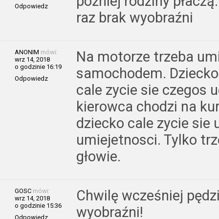
później rodziny płaczą
Odpowiedz
raz brak wyobraźni
ANONIM
mówi:
Na motorze trzeba umie
wrz 14, 2018
o godzinie 16:19
samochodem. Dziecko si
Odpowiedz
cale zycie sie czegos 
kierowca chodzi na kurs
dziecko cale zycie sie 
umiejetnosci. Tylko tr
głowie.
GOSC
mówi:
Chwilę wcześniej pędzi
wrz 14, 2018
o godzinie 15:36
wyobraźni!
Odpowiedz