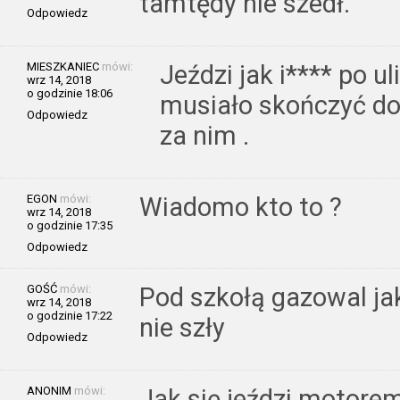
tamtędy nie szedł.
Odpowiedz
MIESZKANIEC
mówi:
Jeździ jak i**** po u
wrz 14, 2018
o godzinie 18:06
musiało skończyć dob
Odpowiedz
za nim .
EGON
mówi:
Wiadomo kto to ?
wrz 14, 2018
o godzinie 17:35
Odpowiedz
GOŚĆ
mówi:
Pod szkołą gazowal jak
wrz 14, 2018
o godzinie 17:22
nie szły
Odpowiedz
ANONIM
mówi:
Jak się jeździ motore