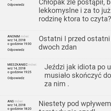
Chłopak źle postąpił, 
Odpowiedz
lekkomyslne i za to już
rodzinę ktora to czyta?
ANONIM
mówi:
Ostatni I przed ostatn
wrz 14, 2018
o godzinie 19:30
dwoch zdan
Odpowiedz
MIESZKANIEC
mówi:
Jeździ jak idiota po 
wrz 14, 2018
o godzinie 19:25
musiało skończyć dob
Odpowiedz
za nim .
ANS
mówi:
Niestety pod wpływem, 
wrz 14, 2018
o godzinie 18:20