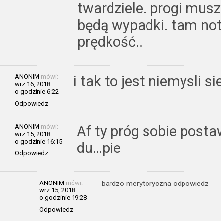
twardziele. progi mus
będą wypadki. tam not
prędkość..
ANONIM
mówi:
i tak to jest niemysli si
wrz 16, 2018
o godzinie 6:22
Odpowiedz
ANONIM
mówi:
Af ty próg sobie post
wrz 15, 2018
o godzinie 16:15
du…pie
Odpowiedz
ANONIM
mówi:
bardzo merytoryczna odpowiedz
wrz 15, 2018
o godzinie 19:28
Odpowiedz