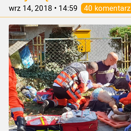
wrz 14, 2018
•
14:59
40 komentarz