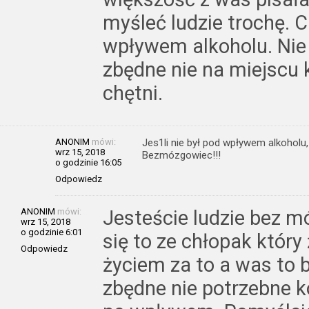
myśleć ludzie trochę. C
wpływem alkoholu. Nie 
zbędne nie na miejscu
chętni.
ANONIM
mówi:
Jes1li nie był pod wpływem alkoholu
wrz 15, 2018
Bezmózgowiec!!!
o godzinie 16:05
Odpowiedz
ANONIM
mówi:
Jesteście ludzie bez 
wrz 15, 2018
o godzinie 6:01
się to ze chłopak który
Odpowiedz
życiem za to a was to b
zbędne nie potrzebne k