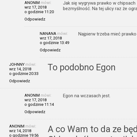
ANONIM
mówi:
Jak się wygrywa prawko w chipsach za
wrz 17, 2018
bezmyślność. Na tej ulicy raz że ogr
o godzinie 11:20
Odpowiedz
NANANA
mówi:
Najpierw trzeba mieć prawko
wrz 17, 2018
o godzinie 13:49
Odpowiedz
JOHNNY
mówi:
To podobno Egon
wrz 14, 2018
o godzinie 20:33
Odpowiedz
ANONIM
mówi:
Egon na wczasach jest.
wrz 17, 2018
o godzinie 11:14
Odpowiedz
ANONIM
mówi:
A co Wam to da ze będz
wrz 14, 2018
o godzinie 19:56