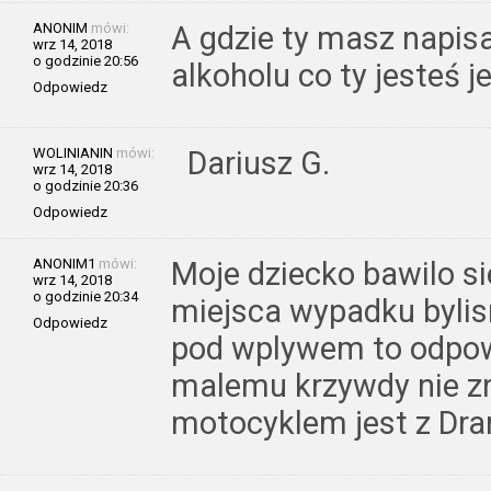
ANONIM
mówi:
A gdzie ty masz napi
wrz 14, 2018
o godzinie 20:56
alkoholu co ty jesteś 
Odpowiedz
WOLINIANIN
mówi:
Dariusz G.
wrz 14, 2018
o godzinie 20:36
Odpowiedz
ANONIM1
mówi:
Moje dziecko bawilo si
wrz 14, 2018
o godzinie 20:34
miejsca wypadku byli
Odpowiedz
pod wplywem to odpowi
malemu krzywdy nie zro
motocyklem jest z Dr