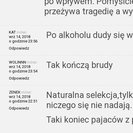
po wpływem. Pomyślcie 
przeżywa tragedię a wy 
KAT
mówi:
Po alkoholu dudy się w
wrz 14, 2018
o godzinie 23:56
Odpowiedz
WOLINNN
mówi:
Tak kończą brudy
wrz 14, 2018
o godzinie 23:54
Odpowiedz
ZENEK
mówi:
Naturalna selekcja,tyl
wrz 14, 2018
o godzinie 22:51
niczego się nie nadają.
Odpowiedz
Taki koniec pajaców z