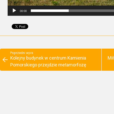
00:00
Poprzedni wpis
Kolejny budynek w centrum Kamienia
Mił
Pomorskiego przejdzie metamorfozę