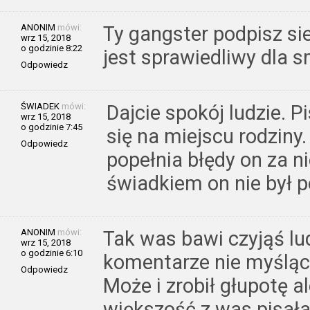
ANONIM
mówi:
Ty gangster podpisz sie
wrz 15, 2018
o godzinie 8:22
jest sprawiedliwy dla s
Odpowiedz
ŚWIADEK
mówi:
Dajcie spokój ludzie. P
wrz 15, 2018
o godzinie 7:45
się na miejscu rodziny
Odpowiedz
popełnia błędy on za ni
świadkiem on nie był 
ANONIM
mówi:
Tak was bawi czyjąś lu
wrz 15, 2018
o godzinie 6:10
komentarze nie myśląc o
Odpowiedz
Może i zrobił głupotę a
większość z was pisała 