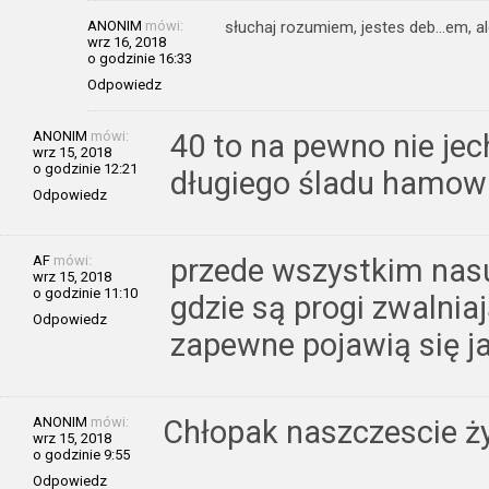
ANONIM
mówi:
słuchaj rozumiem, jestes deb…em, al
wrz 16, 2018
o godzinie 16:33
Odpowiedz
ANONIM
mówi:
40 to na pewno nie jech
wrz 15, 2018
o godzinie 12:21
długiego śladu hamow
Odpowiedz
AF
mówi:
przede wszystkim nasu
wrz 15, 2018
o godzinie 11:10
gdzie są progi zwalnia
Odpowiedz
zapewne pojawią się ja
ANONIM
mówi:
Chłopak naszczescie ż
wrz 15, 2018
o godzinie 9:55
Odpowiedz